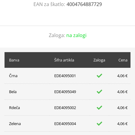
EAN za škatlo:
4004764887729
Zaloga:
na zalogi
Barva
Šifra artikla
Zaloga
Cena
Črna
EDE4095001
4,06 €
Bela
EDE4095049
4,06 €
Rdeča
EDE4095002
4,06 €
Zelena
EDE4095004
4,06 €