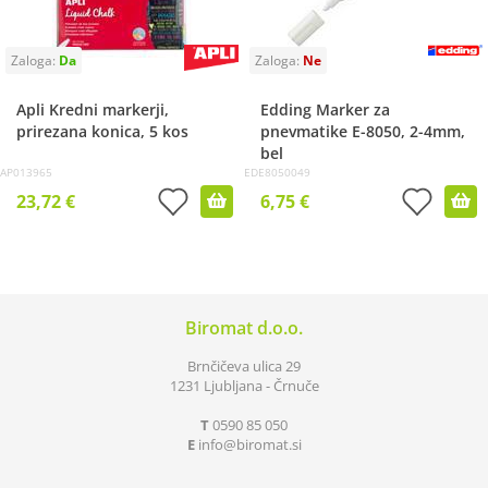
Apli Kredni markerji,
Edding Marker za
prirezana konica, 5 kos
pnevmatike E-8050, 2-4mm,
bel
AP013965
EDE8050049
23,72 €
6,75 €
Biromat d.o.o.
Brnčičeva ulica 29
1231 Ljubljana - Črnuče
T
0590 85 050
E
info
biromat.si