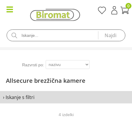
0
Allsecure brezžična kamere
› Iskanje s filtri
4 izdelki