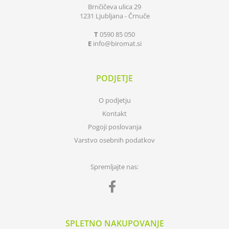
Brnčičeva ulica 29
1231 Ljubljana - Črnuče
T
0590 85 050
E
info
biromat.si
PODJETJE
O podjetju
Kontakt
Pogoji poslovanja
Varstvo osebnih podatkov
Spremljajte nas:
SPLETNO NAKUPOVANJE