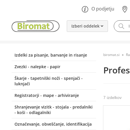
O podjetju
Izberi oddelek
Izdelki za pisanje, barvanje in risanje
biromat.si
Ra
Zvezki - nalepke - papir
Profes
Škarje - tapetniški noži - spenjači -
luknjači
Registratorji - mape - arhiviranje
7 izdelkov
Shranjevanje vizitk - stojala - predalniki
- koši - odlagalniki
Označevanje, obveščanje, identifikacija