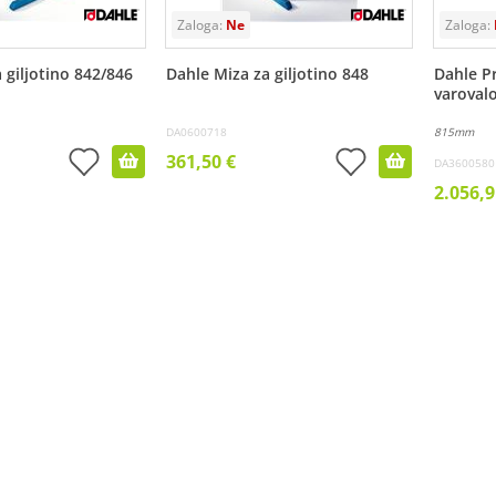
 giljotino 842/846
Dahle Miza za giljotino 848
Dahle Pr
varoval
DA0600718
815mm
361,50 €
DA3600580
2.056,9