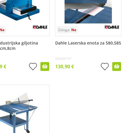
dustrijska giljotina
Dahle Laserska enota za 580,585
5cm,8cm
DA0000797
9 €
130,90 €