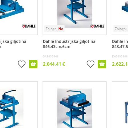
ijska giljotina
Dahle Industrijska giljotina
Dahle In
m
846,43cm,6cm
848,47,
DA3600846
DA2600848
2.044,41 €
2.622,1