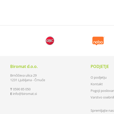
Biromat d.o.o.
PODJETJE
Brnčičeva ulica 29
O podjetju
1231 Ljubljana - Črnuče
Kontakt
T
0590 85 050
Pogoji poslova
E
info
biromat.si
Varstvo osebn
Spremljajte nas