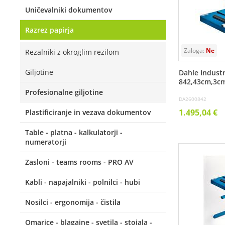
Uničevalniki dokumentov
Razrez papirja
Rezalniki z okroglim rezilom
Giljotine
Dahle Industr
842,43cm,3c
Profesionalne giljotine
DA2600842
1.495,04 €
Plastificiranje in vezava dokumentov
Table - platna - kalkulatorji -
numeratorji
Zasloni - teams rooms - PRO AV
Kabli - napajalniki - polnilci - hubi
Nosilci - ergonomija - čistila
Omarice - blagajne - svetila - stojala -