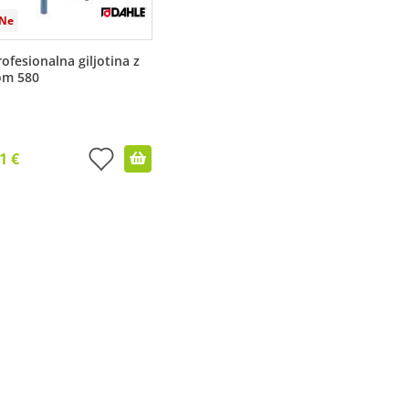
ofesionalna giljotina z
om 580
1 €