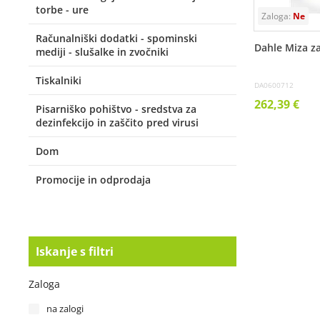
torbe - ure
Računalniški dodatki - spominski
Dahle Miza za
mediji - slušalke in zvočniki
Tiskalniki
DA0600712
262,39 €
Pisarniško pohištvo - sredstva za
dezinfekcijo in zaščito pred virusi
Dom
Promocije in odprodaja
Iskanje s filtri
Zaloga
na zalogi