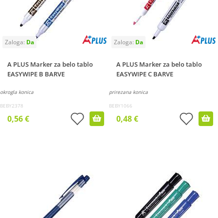
A PLUS Marker za belo tablo
A PLUS Marker za belo tablo
EASYWIPE B BARVE
EASYWIPE C BARVE
okrogla konica
prirezana konica
BEBY2378
BEBY1066
0,56 €
0,48 €