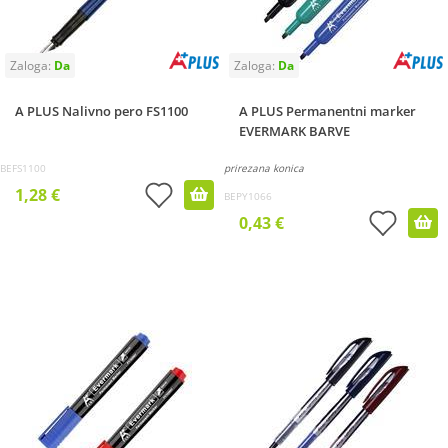
A PLUS Nalivno pero FS1100
A PLUS Permanentni marker
EVERMARK BARVE
BEFS1100
prirezana konica
1,28 €
BEPY1066
0,43 €