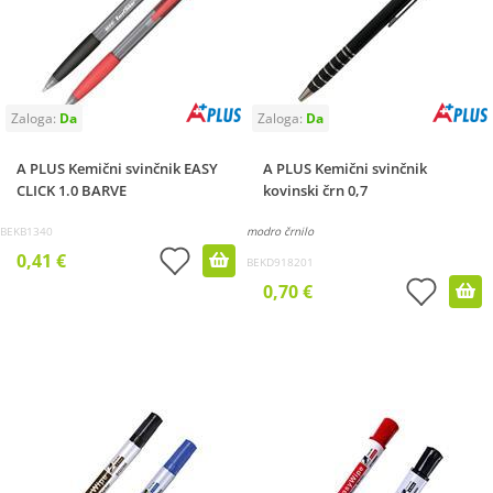
A PLUS Kemični svinčnik EASY
A PLUS Kemični svinčnik
CLICK 1.0 BARVE
kovinski črn 0,7
BEKB1340
modro črnilo
0,41 €
BEKD918201
0,70 €