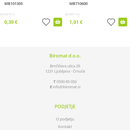
MB101305
MB710600
BEMB1013
BEMB7106
0,39 €
1,01 €
Biromat d.o.o.
Brnčičeva ulica 29
1231 Ljubljana - Črnuče
T
0590 85 050
E
info
biromat.si
PODJETJE
O podjetju
Kontakt