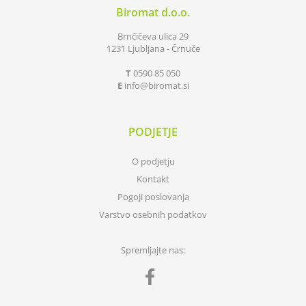
Biromat d.o.o.
Brnčičeva ulica 29
1231 Ljubljana - Črnuče
T
0590 85 050
E
info
biromat.si
PODJETJE
O podjetju
Kontakt
Pogoji poslovanja
Varstvo osebnih podatkov
Spremljajte nas: