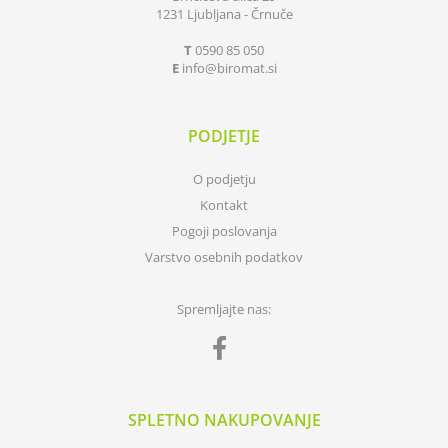
1231 Ljubljana - Črnuče
T
0590 85 050
E
info
biromat.si
PODJETJE
O podjetju
Kontakt
Pogoji poslovanja
Varstvo osebnih podatkov
Spremljajte nas:
SPLETNO NAKUPOVANJE