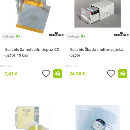
Durable Samolepilni žep za CD
Durable Škatla multimedijska
(5210), 10 kos
(5256)
DU521019
DU525610
7,41 €
24,86 €