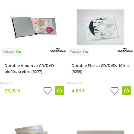
Durable Album za CD/DVD
Durable Etui za CD/DVD, 10 kos
plošče, srebrn (5277)
(5239)
DU527701
DU523919
23,92 €
4,03 €