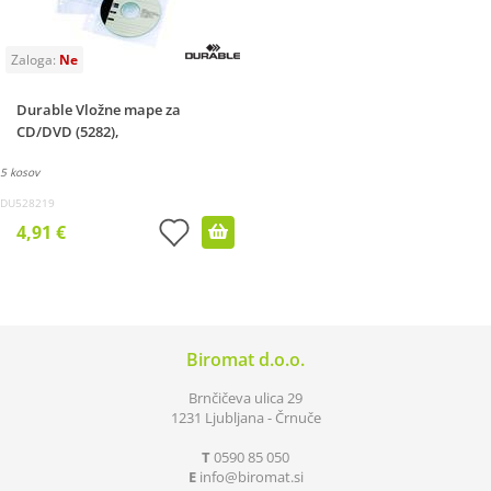
Durable Vložne mape za
CD/DVD (5282),
5 kosov
DU528219
4,91 €
Biromat d.o.o.
Brnčičeva ulica 29
1231 Ljubljana - Črnuče
T
0590 85 050
E
info
biromat.si