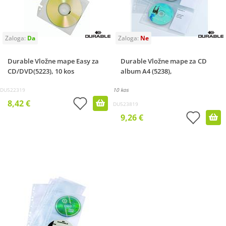
Durable Vložne mape Easy za
Durable Vložne mape za CD
CD/DVD(5223), 10 kos
album A4 (5238),
DU522319
10 kos
8,42 €
DU523819
9,26 €