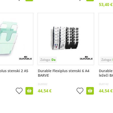
53,40 €
plus stenski 2 A5
Durable Flexiplus stenski 6 A4
Durable 
BARVE
ležeči 
DU0082
DU0142
44,54 €
44,54 €