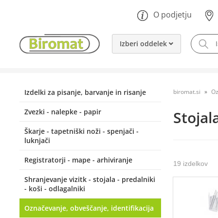
O podjetju
Izberi oddelek
Izdelki za pisanje, barvanje in risanje
biromat.si
Oz
Zvezki - nalepke - papir
Stojal
Škarje - tapetniški noži - spenjači -
luknjači
Registratorji - mape - arhiviranje
19 izdelkov
Shranjevanje vizitk - stojala - predalniki
- koši - odlagalniki
Označevanje, obveščanje, identifikacija