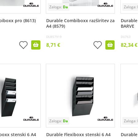
iboxx pro (8613)
Durable Combiboxx razširitev za
Durable 
A4 (8579)
BARVE
DU857919
DU763
8,71 €
82,34 €
boxx stenski 6 A4
Durable Flexiboxx stenski 6 A4
Durable 