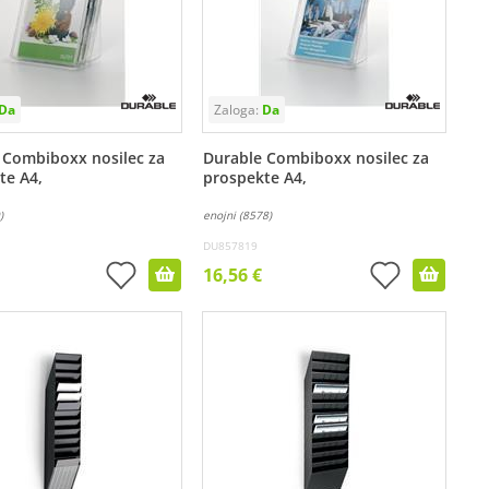
 Combiboxx nosilec za
Durable Combiboxx nosilec za
te A4,
prospekte A4,
)
enojni (8578)
DU857819
16,56 €