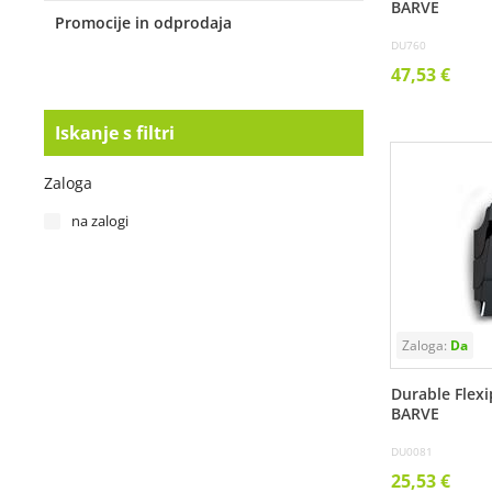
BARVE
Promocije in odprodaja
DU760
47,53 €
Iskanje s filtri
Zaloga
na zalogi
Durable Flexi
BARVE
DU0081
25,53 €