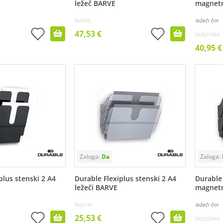
ležeč BARVE
magnet
DU785
ležeči črn
47,53 €
DU021060
40,95 €
plus stenski 2 A4
Durable Flexiplus stenski 2 A4
Durable 
ležeči BARVE
magnet
DU0141
ležeči črn
25,53 €
DU022060