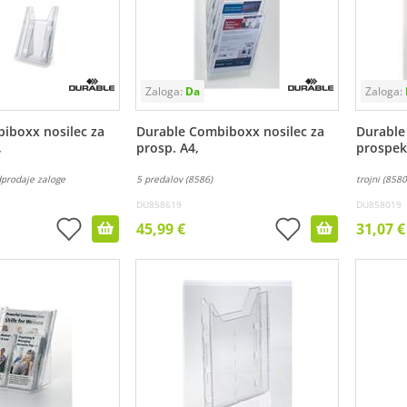
iboxx nosilec za
Durable Combiboxx nosilec za
Durable
,
prosp. A4,
prospek
dprodaje zaloge
5 predalov (8586)
trojni (8580
DU858619
DU858019
45,99 €
31,07 €