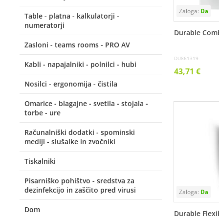
Table - platna - kalkulatorji -
numeratorji
Durable Comb
Zasloni - teams rooms - PRO AV
DU861319
Kabli - napajalniki - polnilci - hubi
43,71 €
Nosilci - ergonomija - čistila
Omarice - blagajne - svetila - stojala -
torbe - ure
Računalniški dodatki - spominski
mediji - slušalke in zvočniki
Tiskalniki
Pisarniško pohištvo - sredstva za
dezinfekcijo in zaščito pred virusi
Dom
Durable Flexi