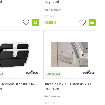
ni
magnetni
ležeči prozoren
DU021400
40,95 €
Flexiplus stenski 2 A4
Durable Flexiplus stenski 2 A4
ni
magnetni
ležeči prozoren
DU022400