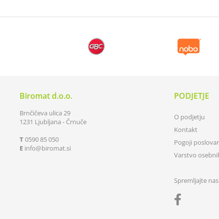
Biromat d.o.o.
PODJETJE
Brnčičeva ulica 29
O podjetju
1231 Ljubljana - Črnuče
Kontakt
T
0590 85 050
Pogoji poslova
E
info
biromat.si
Varstvo osebn
Spremljajte nas