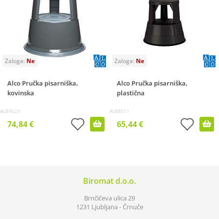
Alco Pručka pisarniška,
Alco Pručka pisarniška,
kovinska
plastična
AL89529
AL88511
74,84 €
65,44 €
Biromat d.o.o.
Brnčičeva ulica 29
1231 Ljubljana - Črnuče