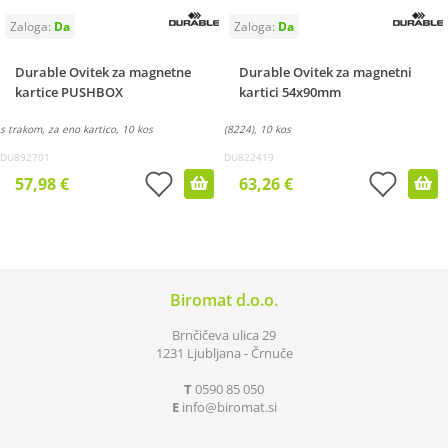
Durable Ovitek za magnetne
Durable Ovitek za magnetni
kartice PUSHBOX
kartici 54x90mm
s trakom, za eno kartico, 10 kos
(8224), 10 kos
DU892701
DU822419
57,98 €
63,26 €
Biromat d.o.o.
Brnčičeva ulica 29
1231 Ljubljana - Črnuče
T
0590 85 050
E
info
biromat.si