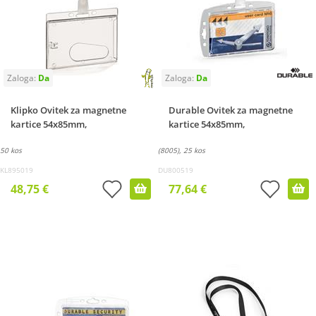
Klipko Ovitek za magnetne
Durable Ovitek za magnetne
kartice 54x85mm,
kartice 54x85mm,
50 kos
(8005), 25 kos
KL895019
DU800519
48,75 €
77,64 €