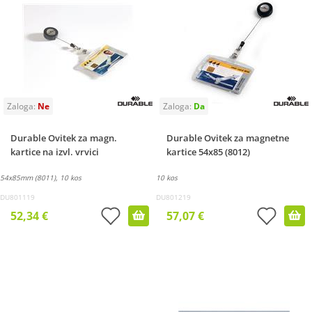
Durable Ovitek za magn.
Durable Ovitek za magnetne
kartice na izvl. vrvici
kartice 54x85 (8012)
54x85mm (8011), 10 kos
10 kos
DU801119
DU801219
52,34 €
57,07 €