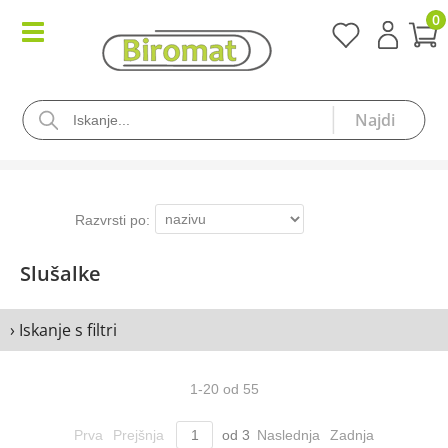
0
Slušalke
› Iskanje s filtri
1
-
20
od
55
Prva
Prejšnja
od
3
Naslednja
Zadnja