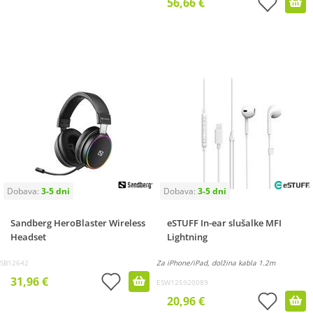
56,66 €
Sandberg HeroBlaster Wireless
eSTUFF In-ear slušalke MFI
Headset
Lightning
SB12642
Za iPhone/iPad, dolžina kabla 1.2m
31,96 €
ESW125920089
20,96 €