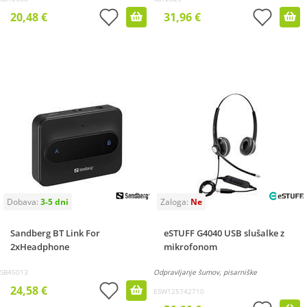
20,48 €
31,96 €
Sandberg BT Link For
eSTUFF G4040 USB slušalke z
2xHeadphone
mikrofonom
SB45013
Odpravljanje šumov, pisarniške
24,58 €
ESW125742710