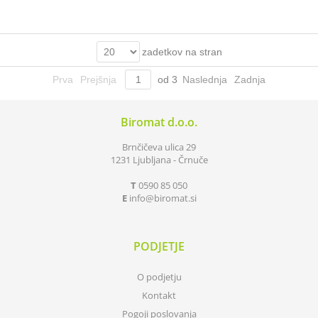
zadetkov na stran
Prva
Prejšnja
od
3
Naslednja
Zadnja
Biromat d.o.o.
Brnčičeva ulica 29
1231 Ljubljana - Črnuče
T
0590 85 050
E
info
biromat.si
PODJETJE
O podjetju
Kontakt
Pogoji poslovanja