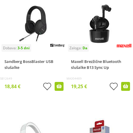
Sandberg BossBlaster USB
Maxell Brezžične Bluetooth
slušalke
slušalke B13 Sync Up
SB12649
MA304489
18,84 €
19,25 €