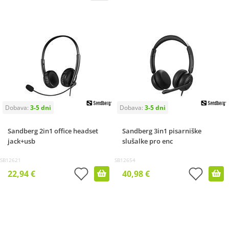
Sandberg 2in1 office headset
Sandberg 3in1 pisarniške
jack+usb
slušalke pro enc
SB12621
SB12654
22,94 €
40,98 €