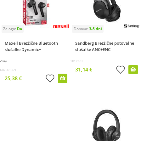
Maxell Brezžične Bluetooth
Sandberg Brezžične potovalne
slušalke Dynamic+
slušalke ANC+ENC
črne
SB12653
31,14 €
MA348569
25,38 €