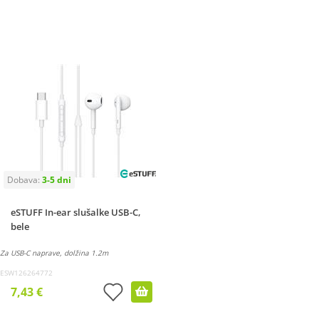
eSTUFF In-ear slušalke USB-C,
bele
Za USB-C naprave, dolžina 1.2m
ESW126264772
7,43 €