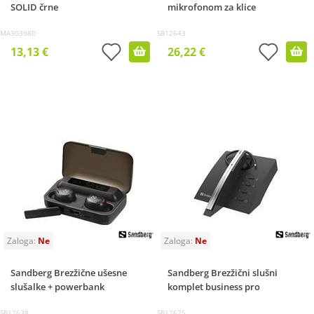
SOLID črne
mikrofonom za klice
MA303980
SB12643
13,13 €
26,22 €
Sandberg Brezžične ušesne
Sandberg Brezžični slušni
slušalke + powerbank
komplet business pro
SB12638
SB12625