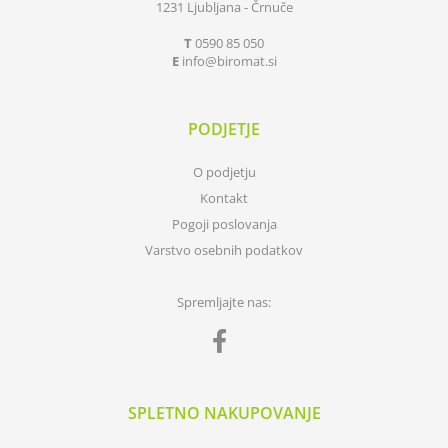
1231 Ljubljana - Črnuče
T
0590 85 050
E
info
biromat.si
PODJETJE
O podjetju
Kontakt
Pogoji poslovanja
Varstvo osebnih podatkov
Spremljajte nas:
SPLETNO NAKUPOVANJE