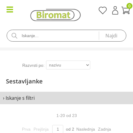
0
Sestavljanke
› Iskanje s filtri
1
-
20
od
23
Prva
Prejšnja
od
2
Naslednja
Zadnja