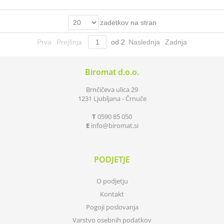
zadetkov na stran
Prva
Prejšnja
od
2
Naslednja
Zadnja
Biromat d.o.o.
Brnčičeva ulica 29
1231 Ljubljana - Črnuče
T
0590 85 050
E
info
biromat.si
PODJETJE
O podjetju
Kontakt
Pogoji poslovanja
Varstvo osebnih podatkov