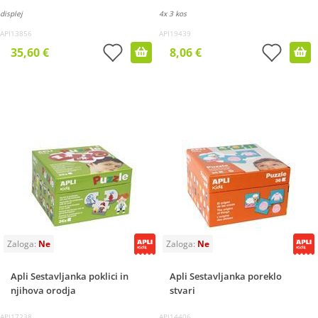
displej
4x 3 kos
API13856
API19439
35,60 €
8,06 €
Apli Sestavljanka poklici in
Apli Sestavljanka poreklo
njihova orodja
stvari
API17238
API14406