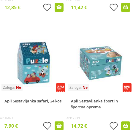
12,85 €
11,42 €
Apli Sestavljanka safari, 24 kos
Apli Sestavljanka šport in
športna oprema
API16821
API17239
7,90 €
14,72 €