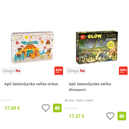
Apli Sestavljanka velika cirkus
Apli Sestavljanka velika
dinozavri
API14407
60 kos, "sveti v temi"
17,60 €
API19435
17,37 €