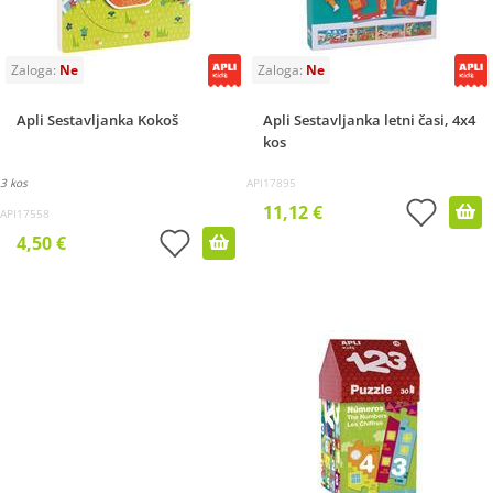
Apli Sestavljanka Kokoš
Apli Sestavljanka letni časi, 4x4
kos
3 kos
API17895
11,12 €
API17558
4,50 €