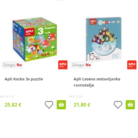
Apli Kocka 3x puzzle
Apli Lesena sestavljanka
ravnotežje
API14114
API17203
25,82 €
21,80 €