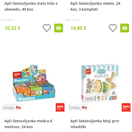
Apli Sestavljanka mala hiša z
Apli Sestavljanka mesto, 24
abecedo, 40 kos
kos, 3 kompleti
API14805
API18797
10,22 €
14,85 €
Apli Sestavljanka modra 6
Apli Sestavljanka Moji prvi
motivov, 24 kos
mladički