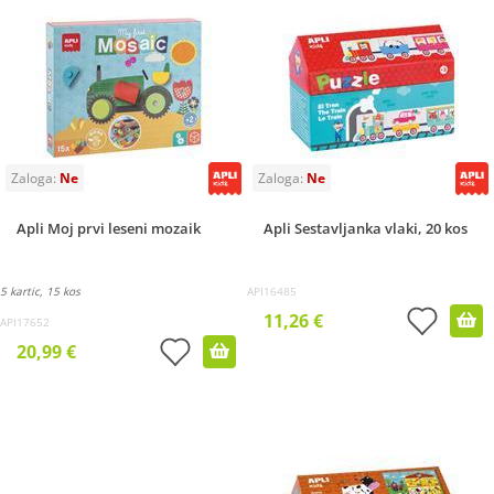
Apli Moj prvi leseni mozaik
Apli Sestavljanka vlaki, 20 kos
5 kartic, 15 kos
API16485
11,26 €
API17652
20,99 €