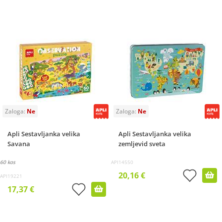
Apli Sestavljanka velika
Apli Sestavljanka velika
Savana
zemljevid sveta
60 kos
API14550
20,16 €
API19221
17,37 €