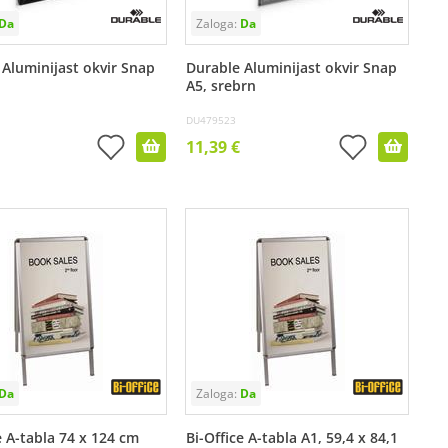
 Aluminijast okvir Snap
Durable Aluminijast okvir Snap
A5, srebrn
DU479523
11,39 €
e A-tabla 74 x 124 cm
Bi-Office A-tabla A1, 59,4 x 84,1