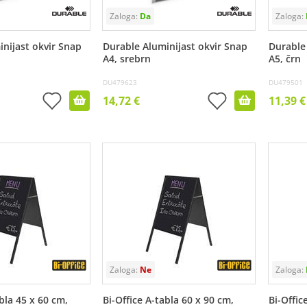
nijast okvir Snap
Durable Aluminijast okvir Snap
Durable
A4, srebrn
A5, črn
DU479623
DU479501
14,72 €
11,39 €
abla 45 x 60 cm,
Bi-Office A-tabla 60 x 90 cm,
Bi-Offic