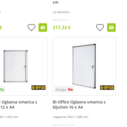
cm
a
za obvestila
BIDKT4030
€
217,33 €
e Oglasna omarica s
Bi-Office Oglasna omarica s
 12 x A4
ključem 16 x A4
981 x 940 mm
magnetna 940 x 1288 mm
BIVT950109150