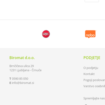
Biromat d.o.o.
PODJETJE
Brnčičeva ulica 29
O podjetju
1231 Ljubljana - Črnuče
Kontakt
T
0590 85 050
Pogoji poslova
E
info
biromat.si
Varstvo osebn
Spremljajte nas