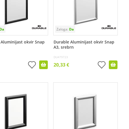
 Aluminijast okvir Snap
Durable Aluminijast okvir Snap
A3, srebrn
DU479723
20,33 €