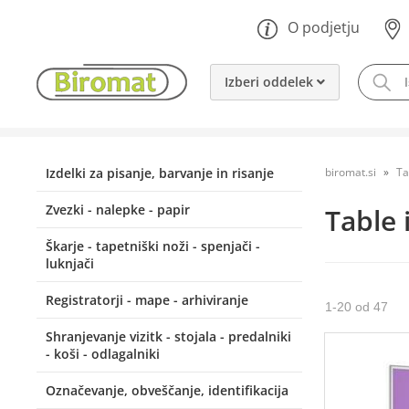
O podjetju
Izberi oddelek
Izdelki za pisanje, barvanje in risanje
biromat.si
Ta
Zvezki - nalepke - papir
Table 
Škarje - tapetniški noži - spenjači -
luknjači
Registratorji - mape - arhiviranje
1
-
20
od
47
Shranjevanje vizitk - stojala - predalniki
- koši - odlagalniki
Označevanje, obveščanje, identifikacija