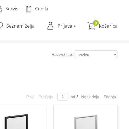
Servis
Ceniki
0
Seznam želja
Prijava
»
Razvrsti po:
Prva
Prejšnja
od
3
Naslednja
Zadnja