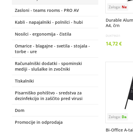
Zasloni - teams rooms - PRO AV
Durable Alumi
Kabli - napajalniki - polnilci - hubi
A4, črn
Nosilci - ergonomija - čistila
DU479601
14,72 €
Omarice - blagajne - svetila - stojala -
torbe - ure
Računalniški dodatki - spominski
mediji - slušalke in zvočniki
Tiskalniki
Pisarniško pohištvo - sredstva za
dezinfekcijo in zaščito pred virusi
Dom
Promocije in odprodaja
Bi-Office A-t