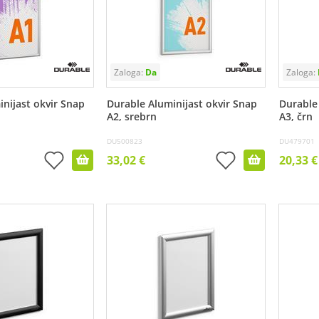
nijast okvir Snap
Durable Aluminijast okvir Snap
Durable
A2, srebrn
A3, črn
DU500823
DU479701
33,02 €
20,33 €