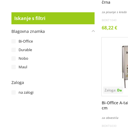
črna
za pisanje s kredo
Iskanje s filtri
BIDKT1040
68,22 €
Blagovna znamka
Bi-Office
Durable
Nobo
Maul
Zaloga
na zalogi
Bi-Office A-ta
cm
za obvestila
BIDKT6030