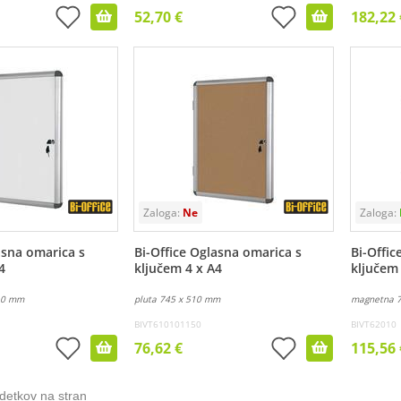
52,70 €
182,22 
asna omarica s
Bi-Office Oglasna omarica s
Bi-Offic
4
ključem 4 x A4
ključem 
10 mm
pluta 745 x 510 mm
magnetna 
BIVT610101150
BIVT62010
76,62 €
115,56 
detkov na stran