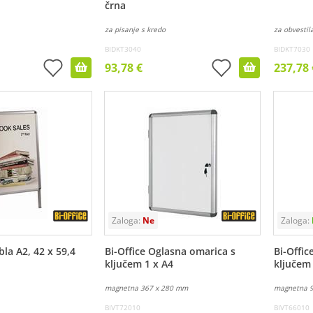
črna
za pisanje s kredo
za obvestil
BIDKT3040
BIDKT7030
93,78 €
237,78 
bla A2, 42 x 59,4
Bi-Office Oglasna omarica s
Bi-Offic
ključem 1 x A4
ključem
magnetna 367 x 280 mm
magnetna 
BIVT72010
BIVT66010