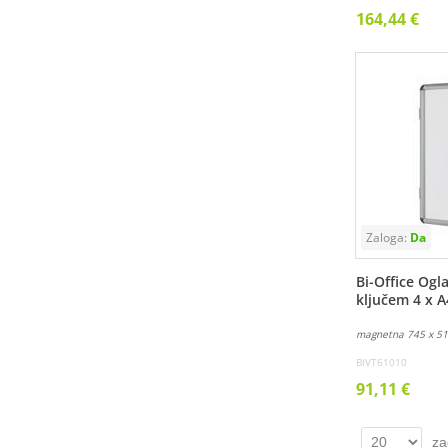
164,44 €
Bi-Office Ogl
ključem 4 x A
magnetna 745 x 5
BIVT61010
91,11 €
za