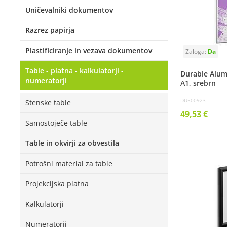
Uničevalniki dokumentov
Razrez papirja
Plastificiranje in vezava dokumentov
Table - platna - kalkulatorji -
Durable Alumi
numeratorji
A1, srebrn
DU500923
Stenske table
49,53 €
Samostoječe table
Table in okvirji za obvestila
Potrošni material za table
Projekcijska platna
Kalkulatorji
Numeratorji