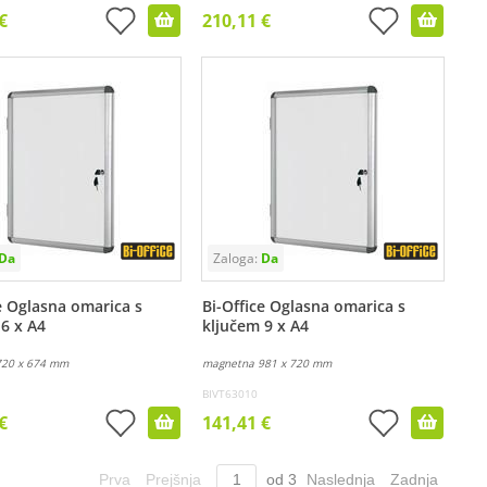
€
210,11 €
e Oglasna omarica s
Bi-Office Oglasna omarica s
6 x A4
ključem 9 x A4
720 x 674 mm
magnetna 981 x 720 mm
BIVT63010
€
141,41 €
Prva
Prejšnja
od
3
Naslednja
Zadnja