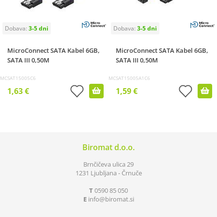
MicroConnect SATA Kabel 6GB,
MicroConnect SATA Kabel 6GB,
SATA III 0,50M
SATA III 0,50M
MCSAT15005C6
MCSAT15005A1C6
1,63 €
1,59 €
Biromat d.o.o.
Brnčičeva ulica 29
1231 Ljubljana - Črnuče
T
0590 85 050
E
info
biromat.si