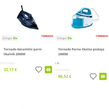
Tornado Keramični parni
Tornado Parna likalna postaja
likalnik 2000W
2400W
TNTST2000G
1,8L
32,17 €
TNTSS2400D
96,52 €