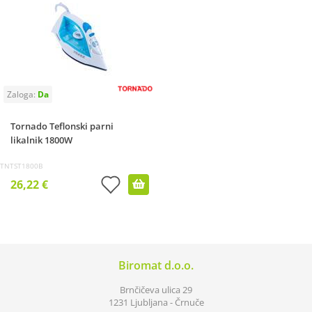
Tornado Teflonski parni
likalnik 1800W
TNTST1800B
26,22 €
Biromat d.o.o.
Brnčičeva ulica 29
1231 Ljubljana - Črnuče