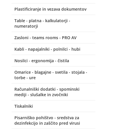
Plastificiranje in vezava dokumentov
Table - platna - kalkulatorji -
numeratorji
Zasloni - teams rooms - PRO AV
Kabli - napajalniki - polnilci - hubi
Nosilci - ergonomija - čistila
Omarice - blagajne - svetila - stojala -
torbe - ure
Računalniški dodatki - spominski
mediji - slušalke in zvočniki
Tiskalniki
Pisarniško pohištvo - sredstva za
dezinfekcijo in zaščito pred virusi