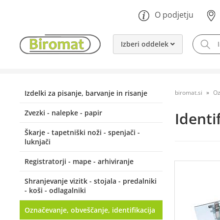
O podjetju
Izberi oddelek
Izdelki za pisanje, barvanje in risanje
biromat.si
Oz
Zvezki - nalepke - papir
Identi
Škarje - tapetniški noži - spenjači -
luknjači
Registratorji - mape - arhiviranje
Shranjevanje vizitk - stojala - predalniki
- koši - odlagalniki
Označevanje, obveščanje, identifikacija