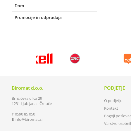
Dom
Promocije in odprodaja
Biromat d.o.o.
PODJETJE
Brnčičeva ulica 29
O podjetju
1231 Ljubljana - Črnuče
Kontakt
T
0590 85 050
Pogoji poslova
E
info
biromat.si
Varstvo osebn