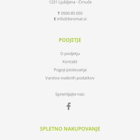
1231 Ljubljana - Črnuče
T
0590 85 050
E
info
biromat.si
PODJETJE
O podjetju
Kontakt
Pogoji poslovanja
Varstvo osebnih podatkov
Spremljajte nas:
SPLETNO NAKUPOVANJE