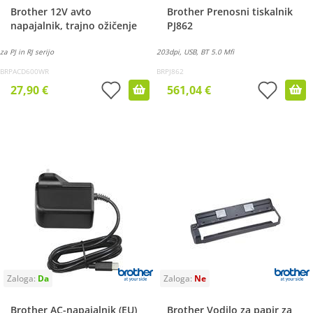
Brother 12V avto
Brother Prenosni tiskalnik
napajalnik, trajno ožičenje
PJ862
za PJ in RJ serijo
203dpi, USB, BT 5.0 Mfi
BRPACD600WR
BRPJ862
27,90 €
561,04 €
Brother AC-napajalnik (EU)
Brother Vodilo za papir za