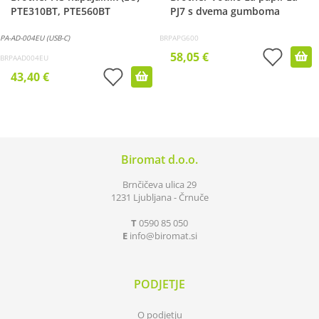
PTE310BT, PTE560BT
PJ7 s dvema gumboma
PA-AD-004EU (USB-C)
BRPAPG600
58,05 €
BRPAAD004EU
43,40 €
Biromat d.o.o.
Brnčičeva ulica 29
1231 Ljubljana - Črnuče
T
0590 85 050
E
info
biromat.si
PODJETJE
O podjetju