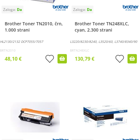
Brother Toner TN2010, črn,
Brother Toner TN248XLC,
1.000 strani
cyan, 2.300 strani
HL2130/2132 DCP7055/7057
L3220/8230/8240, L3520/60, L3740/8340/90
BRTN2010
BRTN248XLC
48,10 €
130,79 €