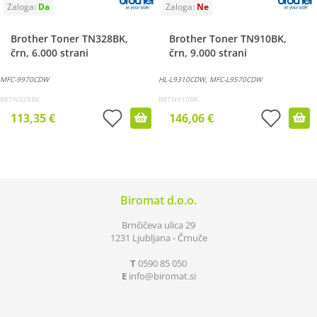
Brother Toner TN328BK,
Brother Toner TN910BK,
črn, 6.000 strani
črn, 9.000 strani
MFC-9970CDW
HL-L9310CDW, MFC-L9570CDW
BRTN328BK
BRTN910BK
113,35 €
146,06 €
Biromat d.o.o.
Brnčičeva ulica 29
1231 Ljubljana - Črnuče
T
0590 85 050
E
info
biromat.si