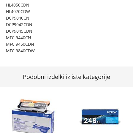
HL4050CDN
HL4070CDW
DCP9040CN
DCP9042CDN
DCP9045CDN
MFC 9440CN
MFC 9450CDN
MFC 9840CDW
Podobni izdelki iz iste kategorije