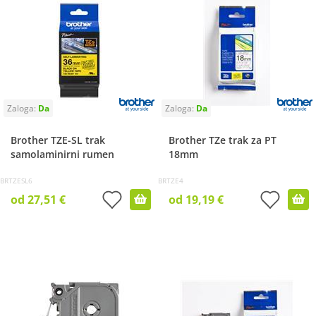
Brother TZE-SL trak
Brother TZe trak za PT
samolaminirni rumen
18mm
BRTZESL6
BRTZE4
od 27,51 €
od 19,19 €