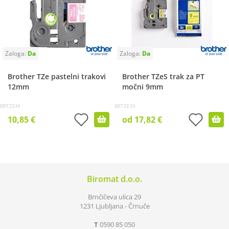
Brother TZe pastelni trakovi
Brother TZeS trak za PT
12mm
močni 9mm
BRTZEM
BRTZES9
10,85 €
od 17,82 €
Biromat d.o.o.
Brnčičeva ulica 29
1231 Ljubljana - Črnuče
T
0590 85 050