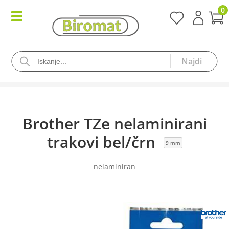
0
Brother TZe nelaminirani
trakovi bel/črn
9 mm
nelaminiran