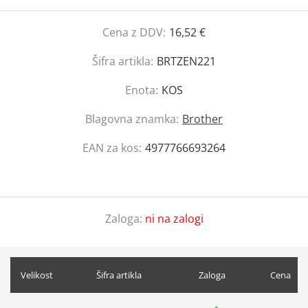
Cena z DDV:
16,52 €
Šifra artikla:
BRTZEN221
Enota:
KOS
Blagovna znamka:
Brother
EAN za kos:
4977766693264
Zaloga:
ni na zalogi
Velikost
Šifra artikla
Zaloga
Cena