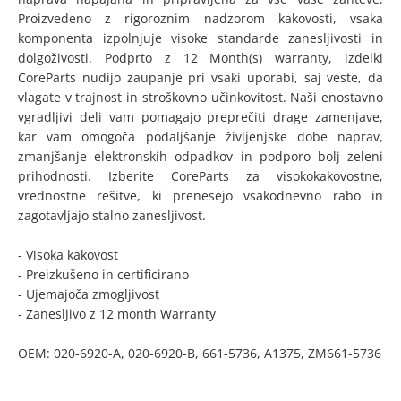
Proizvedeno z rigoroznim nadzorom kakovosti, vsaka
komponenta izpolnjuje visoke standarde zanesljivosti in
dolgoživosti. Podprto z 12 Month(s) warranty, izdelki
CoreParts nudijo zaupanje pri vsaki uporabi, saj veste, da
vlagate v trajnost in stroškovno učinkovitost. Naši enostavno
vgradljivi deli vam pomagajo preprečiti drage zamenjave,
kar vam omogoča podaljšanje življenjske dobe naprav,
zmanjšanje elektronskih odpadkov in podporo bolj zeleni
prihodnosti. Izberite CoreParts za visokokakovostne,
vrednostne rešitve, ki prenesejo vsakodnevno rabo in
zagotavljajo stalno zanesljivost.
- Visoka kakovost
- Preizkušeno in certificirano
- Ujemajoča zmogljivost
- Zanesljivo z 12 month Warranty
OEM: 020-6920-A, 020-6920-B, 661-5736, A1375, ZM661-5736