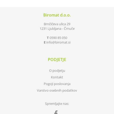
Biromat d.o.o.
Brnčičeva ulica 29
1231 Ljubljana - Črnuče
T
0590 85 050
E
info
biromat.si
PODJETJE
O podjetju
Kontakt
Pogoji poslovanja
Varstvo osebnih podatkov
Spremljajte nas: