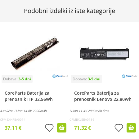
Podobni izdelki iz iste kategorije
CoreParts Baterija za
CoreParts Baterija za
prenosnik HP 32.56Wh
prenosnik Lenovo 22.80Wh
4-celična Li-ion 14.8V 2200mAh
Li-ion 11.4V 2000mAh črna
CPMBXHPBA0014
CPMBXLEBA0189
37,11 €
71,32 €