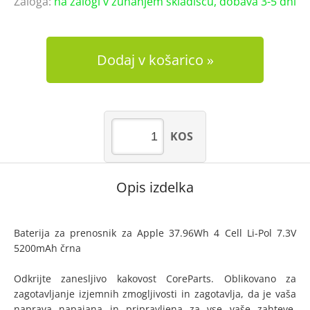
Zaloga:
na zalogi v zunanjem skladišču, dobava 3-5 dni
Dodaj v košarico
KOS
Opis izdelka
Baterija za prenosnik za Apple 37.96Wh 4 Cell Li-Pol 7.3V
5200mAh črna
Odkrijte zanesljivo kakovost CoreParts. Oblikovano za
zagotavljanje izjemnih zmogljivosti in zagotavlja, da je vaša
naprava napajana in pripravljena za vse vaše zahteve.