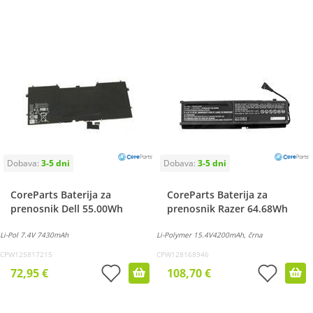
CoreParts Baterija za
CoreParts Baterija za
prenosnik Dell 55.00Wh
prenosnik Razer 64.68Wh
Li-Pol 7.4V 7430mAh
Li-Polymer 15.4V4200mAh, črna
CPW125817215
CPW128168946
72,95 €
108,70 €