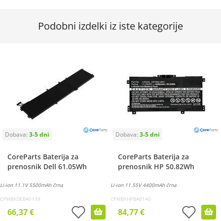
Podobni izdelki iz iste kategorije
CoreParts Baterija za
CoreParts Baterija za
prenosnik Dell 61.05Wh
prenosnik HP 50.82Wh
Li-ion 11.1V 5500mAh črna
Li-ion 11.55V 4400mAh črna
CPMBXDEBA0139
CPMBXHPBA0140
66,37 €
84,77 €