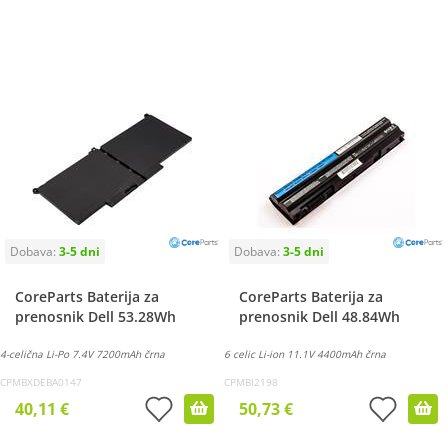
CoreParts Baterija za
CoreParts Baterija za
prenosnik Dell 53.28Wh
prenosnik Dell 48.84Wh
4-celična Li-Po 7.4V 7200mAh črna
6 celic Li-ion 11.1V 4400mAh črna
CPMBXDEBA0147
CPMBI2198
40,11 €
50,73 €