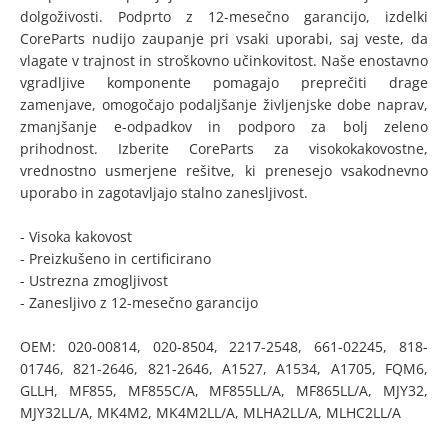
dolgoživosti. Podprto z 12-mesečno garancijo, izdelki
CoreParts nudijo zaupanje pri vsaki uporabi, saj veste, da
vlagate v trajnost in stroškovno učinkovitost. Naše enostavno
vgradljive komponente pomagajo preprečiti drage
zamenjave, omogočajo podaljšanje življenjske dobe naprav,
zmanjšanje e-odpadkov in podporo za bolj zeleno
prihodnost. Izberite CoreParts za visokokakovostne,
vrednostno usmerjene rešitve, ki prenesejo vsakodnevno
uporabo in zagotavljajo stalno zanesljivost.
- Visoka kakovost
- Preizkušeno in certificirano
- Ustrezna zmogljivost
- Zanesljivo z 12-mesečno garancijo
OEM: 020-00814, 020-8504, 2217-2548, 661-02245, 818-
01746, 821-2646, 821-2646, A1527, A1534, A1705, FQM6,
GLLH, MF855, MF855C/A, MF855LL/A, MF865LL/A, MJY32,
MJY32LL/A, MK4M2, MK4M2LL/A, MLHA2LL/A, MLHC2LL/A