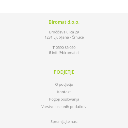
Biromat d.o.o.
Brnčičeva ulica 29
1231 Ljubljana - Črnuče
T
0590 85 050
E
info
biromat.si
PODJETJE
O podjetju
Kontakt
Pogoji poslovanja
Varstvo osebnih podatkov
Spremljajte nas: