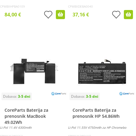
CPMBXHPBA0109
CPMBXDEBA0040
84,00 €
37,16 €
CoreParts Baterija za
CoreParts Baterija za
prenosnik MacBook
prenosnik HP 54.86Wh
49.02Wh
Li-Pol 11.4V 4300mAh
Li-Pol 11.55V 4750mAh za HP Chromebo