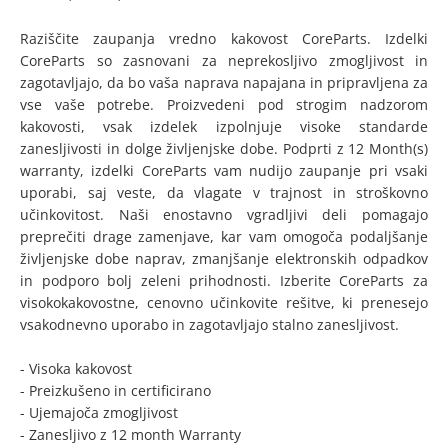
Raziščite zaupanja vredno kakovost CoreParts. Izdelki
CoreParts so zasnovani za neprekosljivo zmogljivost in
zagotavljajo, da bo vaša naprava napajana in pripravljena za
vse vaše potrebe. Proizvedeni pod strogim nadzorom
kakovosti, vsak izdelek izpolnjuje visoke standarde
zanesljivosti in dolge življenjske dobe. Podprti z 12 Month(s)
warranty, izdelki CoreParts vam nudijo zaupanje pri vsaki
uporabi, saj veste, da vlagate v trajnost in stroškovno
učinkovitost. Naši enostavno vgradljivi deli pomagajo
preprečiti drage zamenjave, kar vam omogoča podaljšanje
življenjske dobe naprav, zmanjšanje elektronskih odpadkov
in podporo bolj zeleni prihodnosti. Izberite CoreParts za
visokokakovostne, cenovno učinkovite rešitve, ki prenesejo
vsakodnevno uporabo in zagotavljajo stalno zanesljivost.
- Visoka kakovost
- Preizkušeno in certificirano
- Ujemajoča zmogljivost
- Zanesljivo z 12 month Warranty