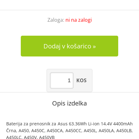
Zaloga:
ni na zalogi
Dodaj v košarico
KOS
Opis izdelka
Baterija za prenosnik za Asus 63.36Wh Li-ion 14.4V 4400mAh
Črna, A450, A450C, A450CA, A450CC, A450L, A450LA, A450LB,
A450LC, A450V, A450VB