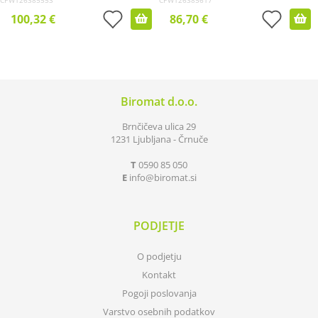
CPW126385553
CPW126385617
100,32 €
86,70 €
Biromat d.o.o.
Brnčičeva ulica 29
1231 Ljubljana - Črnuče
T
0590 85 050
E
info
biromat.si
PODJETJE
O podjetju
Kontakt
Pogoji poslovanja
Varstvo osebnih podatkov