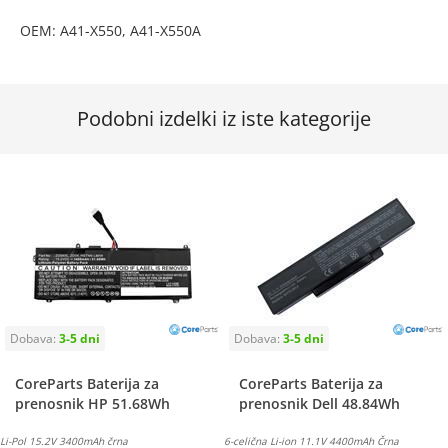
OEM: A41-X550, A41-X550A
Podobni izdelki iz iste kategorije
CoreParts Baterija za
CoreParts Baterija za
prenosnik HP 51.68Wh
prenosnik Dell 48.84Wh
Li-Pol 15.2V 3400mAh črna
6-celična Li-ion 11.1V 4400mAh Črna