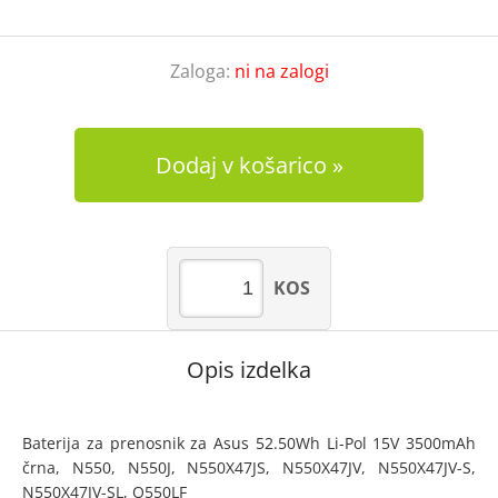
Zaloga:
ni na zalogi
Dodaj v košarico
KOS
Opis izdelka
Baterija za prenosnik za Asus 52.50Wh Li-Pol 15V 3500mAh
črna, N550, N550J, N550X47JS, N550X47JV, N550X47JV-S,
N550X47JV-SL, Q550LF