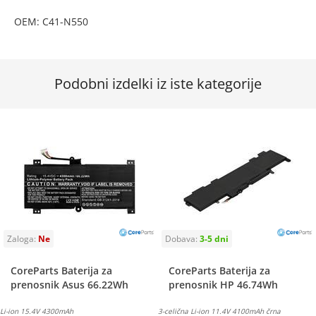
OEM: C41-N550
Podobni izdelki iz iste kategorije
CoreParts Baterija za
CoreParts Baterija za
prenosnik Asus 66.22Wh
prenosnik HP 46.74Wh
Li-ion 15.4V 4300mAh
3-celična Li-ion 11.4V 4100mAh črna