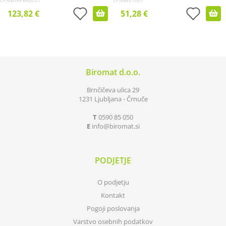
CPMBXAPBA0021
CPMBI51087
123,82 €
51,28 €
Biromat d.o.o.
Brnčičeva ulica 29
1231 Ljubljana - Črnuče
T
0590 85 050
E
info
biromat.si
PODJETJE
O podjetju
Kontakt
Pogoji poslovanja
Varstvo osebnih podatkov