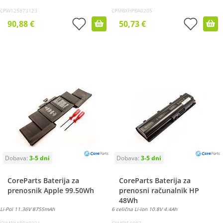
CPW125873123
CPMBXHPBA0205
90,88 €
50,73 €
CoreParts Baterija za
CoreParts Baterija za
prenosnik Apple 99.50Wh
prenosni računalnik HP
48Wh
Li-Pol 11.36V 8755mAh
6 celična Li-ion 10.8V 4.4Ah