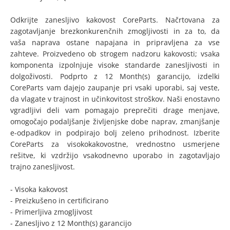
Odkrijte zanesljivo kakovost CoreParts. Načrtovana za
zagotavljanje brezkonkurenčnih zmogljivosti in za to, da
vaša naprava ostane napajana in pripravljena za vse
zahteve. Proizvedeno ob strogem nadzoru kakovosti; vsaka
komponenta izpolnjuje visoke standarde zanesljivosti in
dolgoživosti. Podprto z 12 Month(s) garancijo, izdelki
CoreParts vam dajejo zaupanje pri vsaki uporabi, saj veste,
da vlagate v trajnost in učinkovitost stroškov. Naši enostavno
vgradljivi deli vam pomagajo preprečiti drage menjave,
omogočajo podaljšanje življenjske dobe naprav, zmanjšanje
e-odpadkov in podpirajo bolj zeleno prihodnost. Izberite
CoreParts za visokokakovostne, vrednostno usmerjene
rešitve, ki vzdržijo vsakodnevno uporabo in zagotavljajo
trajno zanesljivost.
- Visoka kakovost
- Preizkušeno in certificirano
- Primerljiva zmogljivost
- Zanesljivo z 12 Month(s) garancijo