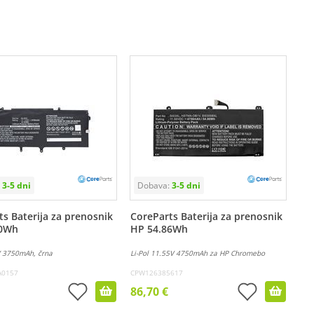
s Baterija za prenosnik
CoreParts Baterija za prenosnik
00Wh
HP 54.86Wh
V 3750mAh, črna
Li-Pol 11.55V 4750mAh za HP Chromebo
A0157
CPW126385617
86,70 €