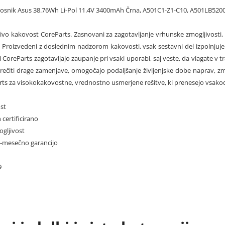
enosnik Asus 38.76Wh Li-Pol 11.4V 3400mAh Črna, A501C1-Z1-C10, A501LB5
jivo kakovost CoreParts. Zasnovani za zagotavljanje vrhunske zmogljivosti, 
 Proizvedeni z doslednim nadzorom kakovosti, vsak sestavni del izpolnjuje 
ki CoreParts zagotavljajo zaupanje pri vsaki uporabi, saj veste, da vlagate v 
ečiti drage zamenjave, omogočajo podaljšanje življenjske dobe naprav, zm
rts za visokokakovostne, vrednostno usmerjene rešitve, ki prenesejo vsakod
st
 certificirano
ogljivost
12-mesečno garancijo
9