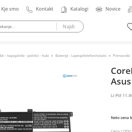
Kje smo
Kontakt
Katalogi
Novice
bli - napajalniki - polnilci - hubi
Baterije - Laptop/telefon/ostalo
Prenosniki
Core
Asus
Li-Pol 11.
Neto cena 
Cena z DDV: