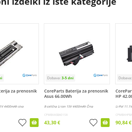
i izdelki iz iste kategorije
erija za prenosnik
CoreParts Baterija za prenosnik
CorePart
Asus 66.00Wh
HP 42.
1.1V 4400mAh siva
8-celična Li-ion 15V 4400mAh Črna
Li-Pol 11.1
CPMBXASBA0158
CPMBXHPB
43,30 €
90,84 €