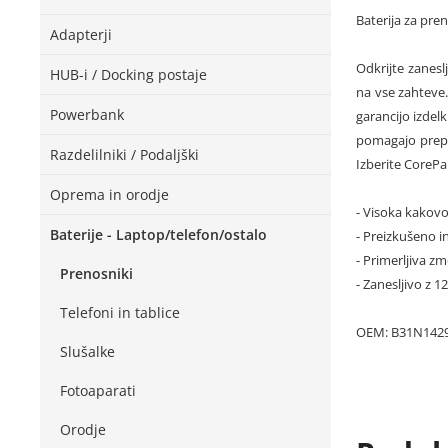
Baterija za pr
Adapterji
Odkrijte zanesl
HUB-i / Docking postaje
na vse zahteve.
Powerbank
garancijo izdel
pomagajo prepr
Razdelilniki / Podaljški
Izberite CorePa
Oprema in orodje
- Visoka kakovo
Baterije - Laptop/telefon/ostalo
- Preizkušeno in
- Primerljiva zm
Prenosniki
- Zanesljivo z 
Telefoni in tablice
OEM: B31N142
Slušalke
Fotoaparati
Orodje