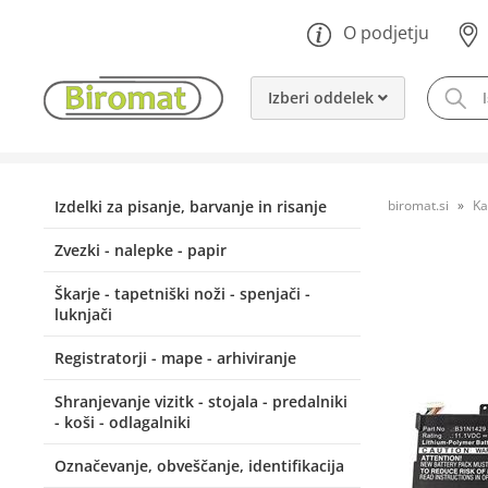
O podjetju
Izberi oddelek
Izdelki za pisanje, barvanje in risanje
biromat.si
Ka
Zvezki - nalepke - papir
Škarje - tapetniški noži - spenjači -
luknjači
Registratorji - mape - arhiviranje
Shranjevanje vizitk - stojala - predalniki
- koši - odlagalniki
Označevanje, obveščanje, identifikacija