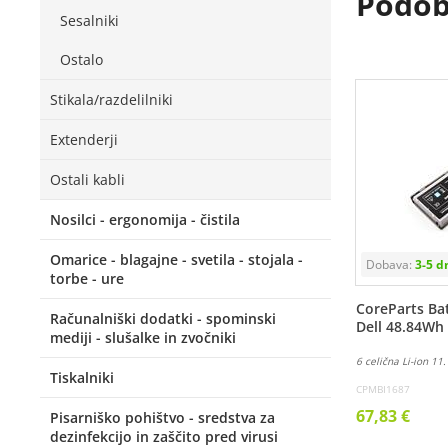
Podobn
Sesalniki
Ostalo
Stikala/razdelilniki
Extenderji
Ostali kabli
Nosilci - ergonomija - čistila
Omarice - blagajne - svetila - stojala -
torbe - ure
CoreParts Bat
Računalniški dodatki - spominski
Dell 48.84Wh
mediji - slušalke in zvočniki
6 celična Li-ion 1
Tiskalniki
CPMBI1687
67,83 €
Pisarniško pohištvo - sredstva za
dezinfekcijo in zaščito pred virusi