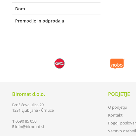
Dom
Promocije in odprodaja
Biromat d.o.o.
PODJETJE
Brnčičeva ulica 29
O podjetju
1231 Ljubljana - Črnuče
Kontakt
T
0590 85 050
Pogoji poslova
E
info
biromat.si
Varstvo osebn