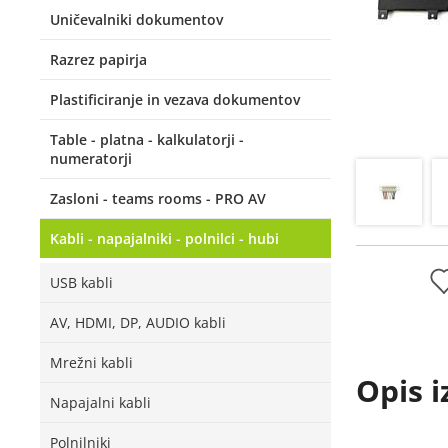
Uničevalniki dokumentov
Razrez papirja
Plastificiranje in vezava dokumentov
Table - platna - kalkulatorji -
numeratorji
Zasloni - teams rooms - PRO AV
Kabli - napajalniki - polnilci - hubi
USB kabli
AV, HDMI, DP, AUDIO kabli
Mrežni kabli
Opis i
Napajalni kabli
Polnilniki