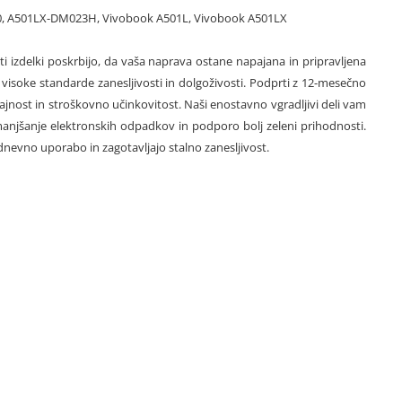
200, A501LX-DM023H, Vivobook A501L, Vivobook A501LX
ti izdelki poskrbijo, da vaša naprava ostane napajana in pripravljena
visoke standarde zanesljivosti in dolgoživosti. Podprti z 12-mesečno
trajnost in stroškovno učinkovitost. Naši enostavno vgradljivi deli vam
anjšanje elektronskih odpadkov in podporo bolj zeleni prihodnosti.
nevno uporabo in zagotavljajo stalno zanesljivost.