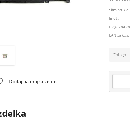
Šifra artikla:
Enota:
Blagovna z
EAN za kos:
Zaloga:
Dodaj na moj seznam
zdelka