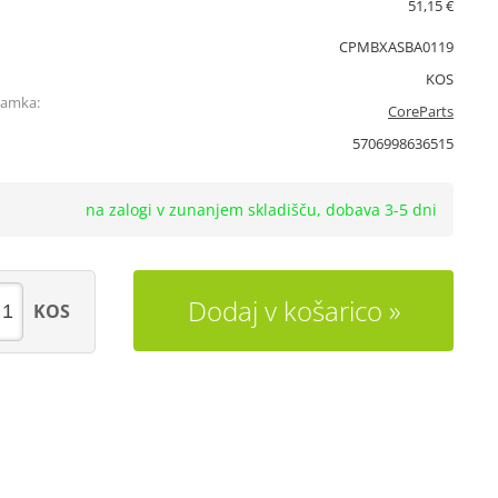
51,15 €
CPMBXASBA0119
KOS
namka:
CoreParts
5706998636515
na zalogi v zunanjem skladišču, dobava 3-5 dni
Dodaj v košarico
KOS