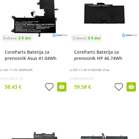
CoreParts Baterija za
CoreParts Baterija za
prenosnik Asus 41.04Wh
prenosnik HP 46.74Wh
Li-ion 11.4V 3600mAh
Li-Pol 11.4V 4100mAh črna
CPW125873134
CPMBXHPBA0201
58,43 €
59,58 €