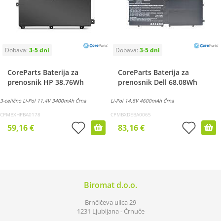
CoreParts Baterija za
CoreParts Baterija za
prenosnik HP 38.76Wh
prenosnik Dell 68.08Wh
3-celično Li-Pol 11.4V 3400mAh Črna
Li-Pol 14.8V 4600mAh Črna
CPMBXHPBA0178
CPMBXDEBA0065
59,16 €
83,16 €
Biromat d.o.o.
Brnčičeva ulica 29
1231 Ljubljana - Črnuče