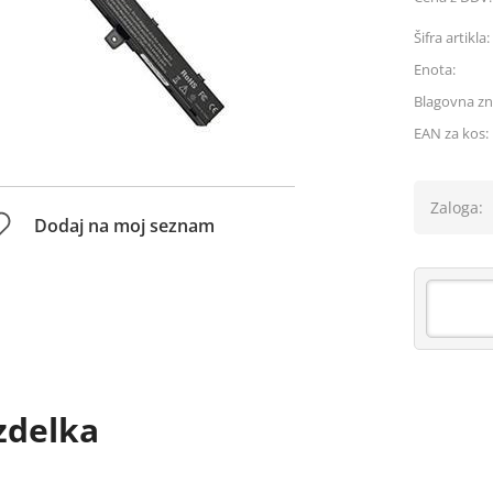
Šifra artikla:
Enota:
Blagovna z
EAN za kos:
Zaloga:
Dodaj na moj seznam
zdelka