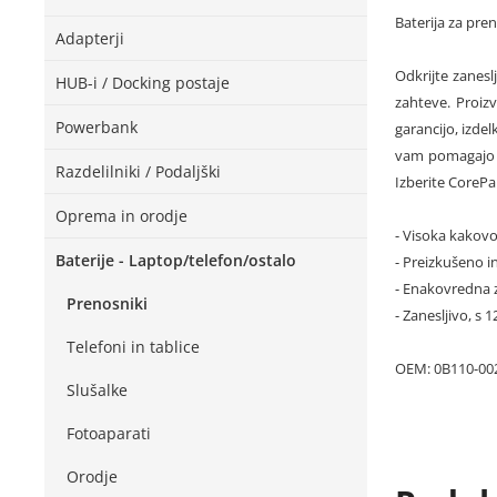
Baterija za p
Adapterji
Odkrijte zanesl
HUB-i / Docking postaje
zahteve. Proiz
Powerbank
garancijo, izde
vam pomagajo p
Razdelilniki / Podaljški
Izberite CorePa
Oprema in orodje
- Visoka kakovo
Baterije - Laptop/telefon/ostalo
- Preizkušeno in
- Enakovredna 
Prenosniki
- Zanesljivo, s
Telefoni in tablice
OEM: 0B110-00
Slušalke
Fotoaparati
Orodje