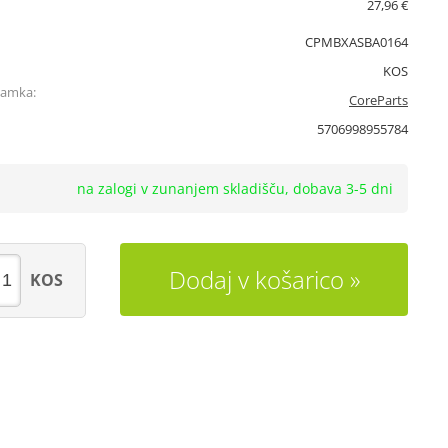
27,96 €
CPMBXASBA0164
KOS
namka:
CoreParts
5706998955784
na zalogi v zunanjem skladišču, dobava 3-5 dni
Dodaj v košarico
KOS