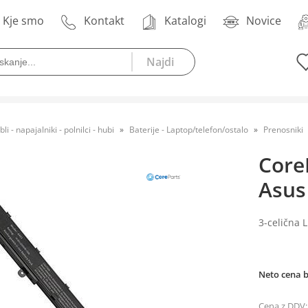
Kje smo
Kontakt
Katalogi
Novice
bli - napajalniki - polnilci - hubi
Baterije - Laptop/telefon/ostalo
Prenosniki
Core
Asus
3-celična 
Neto cena 
Cena z DDV: