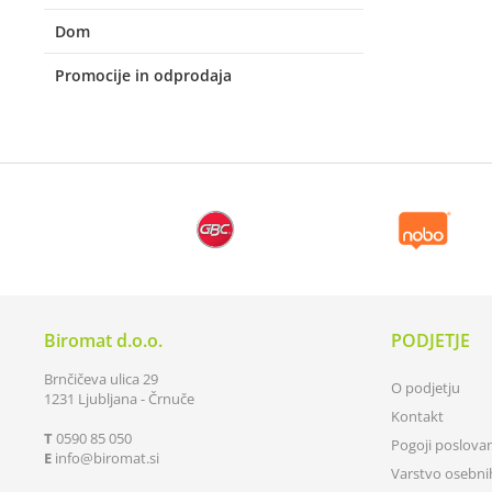
Dom
Promocije in odprodaja
Biromat d.o.o.
PODJETJE
Brnčičeva ulica 29
O podjetju
1231 Ljubljana - Črnuče
Kontakt
T
0590 85 050
Pogoji poslova
E
info
biromat.si
Varstvo osebn