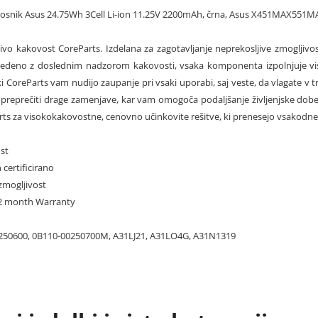
renosnik Asus 24.75Wh 3Cell Li-ion 11.25V 2200mAh, črna, Asus X451MA
jivo kakovost CoreParts. Izdelana za zagotavljanje neprekosljive zmogljivos
vedeno z doslednim nadzorom kakovosti, vsaka komponenta izpolnjuje viso
lki CoreParts vam nudijo zaupanje pri vsaki uporabi, saj veste, da vlagate v 
reprečiti drage zamenjave, kar vam omogoča podaljšanje življenjske dobe 
rts za visokokakovostne, cenovno učinkovite rešitve, ki prenesejo vsakodnev
st
 certificirano
zmogljivost
 12 month Warranty
250600, 0B110-00250700M, A31LJ21, A31LO4G, A31N1319