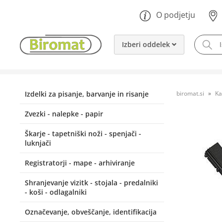
O podjetju
Izberi oddelek
Izdelki za pisanje, barvanje in risanje
biromat.si
Ka
Zvezki - nalepke - papir
Škarje - tapetniški noži - spenjači -
luknjači
Registratorji - mape - arhiviranje
Shranjevanje vizitk - stojala - predalniki
- koši - odlagalniki
Označevanje, obveščanje, identifikacija