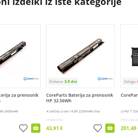
i izdelki iz iste kategorije
erija za prenosnik
CoreParts Baterija za prenosnik
CorePar
h
HP 32.56Wh
4.4V 2600mAh
4 celična Li-ion 14.8V 2200mAh črna
Li-Pol 7.7
CPMBI3394
CPW12843
43,91 €
201,48 