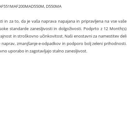
X551MAF551MAF200MAD550M, D550MA
ti in za to, da je vaša naprava napajana in pripravljena na vse vaše
ke standarde zanesljivosti in dolgoživosti. Podprto z 12 Month(s)
trajnost in stroškovno učinkovitost. Naši enostavni za namestitev deli
naprav, zmanjšanje e-odpadkov in podporo bolj zeleni prihodnosti.
no uporabo in zagotavljajo stalno zanesljivost.