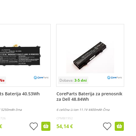
ts Baterija 40.53Wh
CoreParts Baterija za prenosnik
za Dell 48.84Wh
2V 5250mAh črna
6 celična Li-ion 11.1V 4400mAh Črna
6726
CPMBI1952
€
54,14 €