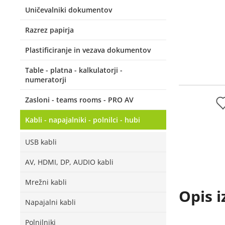
Uničevalniki dokumentov
Razrez papirja
Plastificiranje in vezava dokumentov
Table - platna - kalkulatorji -
numeratorji
Zasloni - teams rooms - PRO AV
Kabli - napajalniki - polnilci - hubi
USB kabli
AV, HDMI, DP, AUDIO kabli
Mrežni kabli
Opis i
Napajalni kabli
Polnilniki