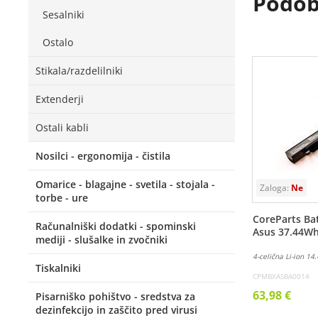
Podobn
Sesalniki
Ostalo
Stikala/razdelilniki
Extenderji
Ostali kabli
Nosilci - ergonomija - čistila
Omarice - blagajne - svetila - stojala -
torbe - ure
CoreParts Bat
Računalniški dodatki - spominski
Asus 37.44W
mediji - slušalke in zvočniki
4-celična Li-ion 1
Tiskalniki
CPMBXASBA0014
63,98 €
Pisarniško pohištvo - sredstva za
dezinfekcijo in zaščito pred virusi