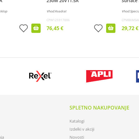
A
230W 20V11.5A
Surface
iklop
Vhod:Kvadrat
Vhod:Specia
CPW125917886
CPMBXMSA
76,45 €
29,72 €
SPLETNO NAKUPOVANJE
Katalogi
Izdelki v akciji
nja
Novosti