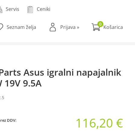
Servis
Ceniki
0
Seznam želja
Prijava
»
arts Asus igralni napajalnik
 19V 9.5A
.5
116,20 €
brez DDV: