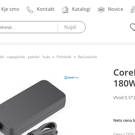
Kje smo
Kontakt
Katalogi
Novice
bli - napajalniki - polnilci - hubi
Polnilniki
Računalniki
CoreP
180W
Vhod:5.5*2
Neto cena 
Cena z DDV: