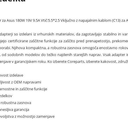
 za Asus 180W 19V 9.5A Vtič:5.5*2.5 Vključno z napajalnim kablom (C13) z
apterji so izdelani iz vrhunskih materialov, da zagotavljajo stabilno in 
ejo certificirane zaščitne funkcije za zaščito pred prenapetostjo, prekome
orabi. Njihova kompaktna, a robustna zasnova omogoča enostavno rokovanje 
 od sodobnih modelov do težko najdenih starejših naprav. Vsak adapter im
njave v garancijskem roku. Ko izberete Coreparts, izberete kakovost, združl
ovost izdelave
žljivost z OEM napravami
varnostne in zaščitne funkcije
izdelkov
 robustna zasnova
nesljiva garancija
dovoljstva z možnostjo zamenjave