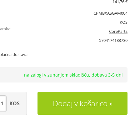
141,76 €
CPMBXASGAM004
KOS
namka:
CoreParts
5704174183730
plačna dostava
na zalogi v zunanjem skladišču, dobava 3-5 dni
Dodaj v košarico
KOS