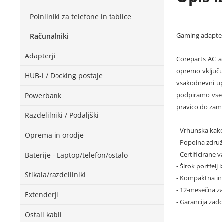
Polnilniki za telefone in tablice
Gaming adapter
Računalniki
Adapterji
Coreparts AC ad
opremo vključuj
HUB-i / Docking postaje
vsakodnevni up
podpiramo vse,
Powerbank
pravico do zame
Razdelilniki / Podaljški
- Vrhunska kak
Oprema in orodje
- Popolna zdru
- Certificirane 
Baterije - Laptop/telefon/ostalo
- Širok portfelj 
Stikala/razdelilniki
- Kompaktna in
- 12-mesečna za
Extenderji
- Garancija za
Ostali kabli