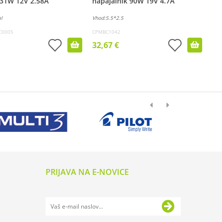
 31W 12V 2.58A
napajalnik 90W 19V 4.7A
l
Vhod:5.5*2.5
C0005
CPMBC1042
32,67 €
PRIJAVA NA E-NOVICE