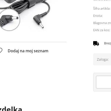
Šifra artikla:
Enota:
Blagovna z
EAN za kos:
Brez
Dodaj na moj seznam
Zaloga:
zdelka