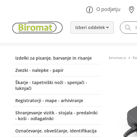
O podjetju
Izberi oddelek
Izdelki za pisanje, barvanje in risanje
biromat.si
Ka
Zvezki - nalepke - papir
Škarje - tapetniški noži - spenjači -
luknjači
Registratorji - mape - arhiviranje
Shranjevanje vizitk - stojala - predalniki
- koši - odlagalniki
Označevanje, obveščanje, identifikacija