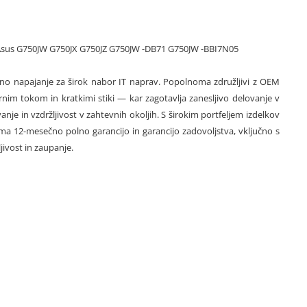
a Asus G750JW G750JX G750JZ G750JW -DB71 G750JW -BBI7N05
varno napajanje za širok nabor IT naprav. Popolnoma združljivi z OEM
rnim tokom in kratkimi stiki — kar zagotavlja zanesljivo delovanje v
in vzdržljivost v zahtevnih okoljih. S širokim portfeljem izdelkov
a 12-mesečno polno garancijo in garancijo zadovoljstva, vključno s
jivost in zaupanje.