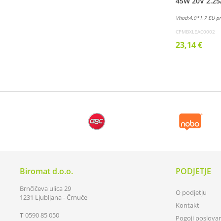
45W 20V 2.25
Vhod:4.0*1.7 EU pr
CPMBXLEAC0002
23,14 €
Biromat d.o.o.
PODJETJE
Brnčičeva ulica 29
O podjetju
1231 Ljubljana - Črnuče
Kontakt
T
0590 85 050
Pogoji poslova