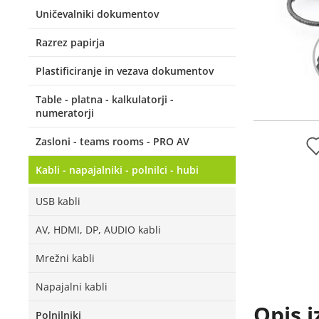
Uničevalniki dokumentov
Razrez papirja
Plastificiranje in vezava dokumentov
Table - platna - kalkulatorji -
numeratorji
Zasloni - teams rooms - PRO AV
Kabli - napajalniki - polnilci - hubi
USB kabli
AV, HDMI, DP, AUDIO kabli
Mrežni kabli
Napajalni kabli
Opis i
Polnilniki