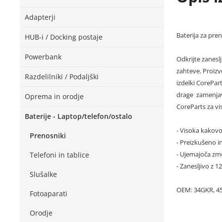
Adapterji
Baterija za pre
HUB-i / Docking postaje
Powerbank
Odkrijte zanesl
zahteve. Proizv
Razdelilniki / Podaljški
izdelki CorePar
drage zamenjav
Oprema in orodje
CoreParts za vi
Baterije - Laptop/telefon/ostalo
- Visoka kakovo
Prenosniki
- Preizkušeno in
- Ujemajoča zmo
Telefoni in tablice
- Zanesljivo z 
Slušalke
OEM: 34GKR, 45
Fotoaparati
Orodje