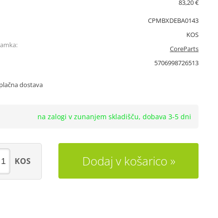
83,20 €
CPMBXDEBA0143
KOS
namka:
CoreParts
5706998726513
plačna dostava
na zalogi v zunanjem skladišču, dobava 3-5 dni
Dodaj v košarico
KOS