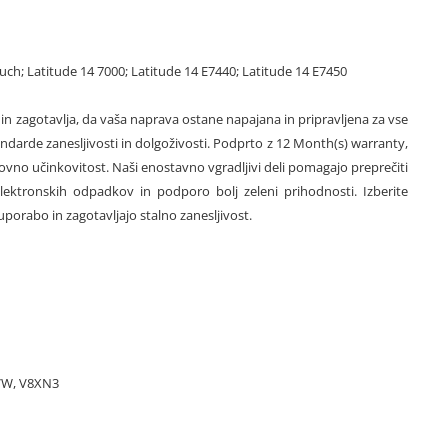
uch; Latitude 14 7000; Latitude 14 E7440; Latitude 14 E7450
 in zagotavlja, da vaša naprava ostane napajana in pripravljena za vse
darde zanesljivosti in dolgoživosti. Podprto z 12 Month(s) warranty,
škovno učinkovitost. Naši enostavno vgradljivi deli pomagajo preprečiti
ektronskih odpadkov in podporo bolj zeleni prihodnosti. Izberite
orabo in zagotavljajo stalno zanesljivost.
9VW, V8XN3