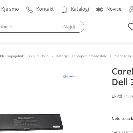
Kje smo
Kontakt
Katalogi
Novice
bli - napajalniki - polnilci - hubi
Baterije - Laptop/telefon/ostalo
Prenosniki
Core
Dell
Li-Pol 11.
Neto cena 
Cena z DDV: