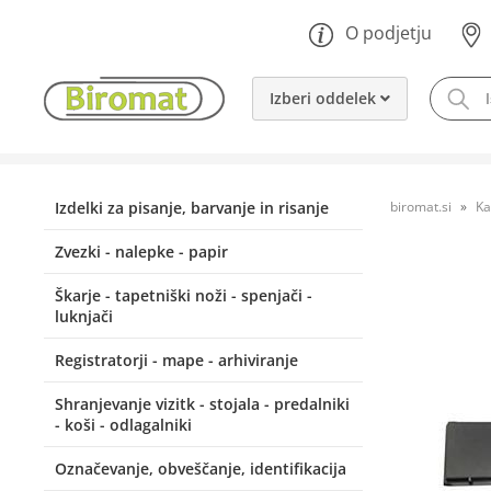
O podjetju
Izberi oddelek
Izdelki za pisanje, barvanje in risanje
biromat.si
Ka
Zvezki - nalepke - papir
Škarje - tapetniški noži - spenjači -
luknjači
Registratorji - mape - arhiviranje
Shranjevanje vizitk - stojala - predalniki
- koši - odlagalniki
Označevanje, obveščanje, identifikacija