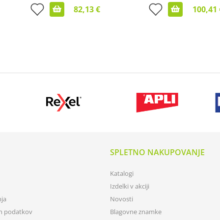
82,13 €
100,41 
SPLETNO NAKUPOVANJE
Katalogi
Izdelki v akciji
nja
Novosti
ih podatkov
Blagovne znamke