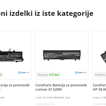
i izdelki iz iste kategorije
erija za prenosnik
CoreParts Baterija za prenosnik
CorePart
h
Lenovo 47.52Wh
HP 59.
0mAh
Li-ion 10-10.8V 4400mAh, črna
Li-ion 11.
CPMBXLEBA0186
CPMBXHPB