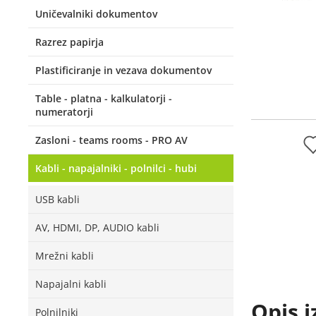
Uničevalniki dokumentov
Razrez papirja
Plastificiranje in vezava dokumentov
Table - platna - kalkulatorji -
numeratorji
Zasloni - teams rooms - PRO AV
Kabli - napajalniki - polnilci - hubi
USB kabli
AV, HDMI, DP, AUDIO kabli
Mrežni kabli
Napajalni kabli
Opis i
Polnilniki