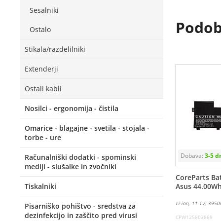
Sesalniki
Podobn
Ostalo
Stikala/razdelilniki
Extenderji
Ostali kabli
Nosilci - ergonomija - čistila
Omarice - blagajne - svetila - stojala -
torbe - ure
Računalniški dodatki - spominski
mediji - slušalke in zvočniki
CoreParts Bat
Tiskalniki
Asus 44.00W
Li-ion, 11.1V, 395
Pisarniško pohištvo - sredstva za
dezinfekcijo in zaščito pred virusi
CPW125803869