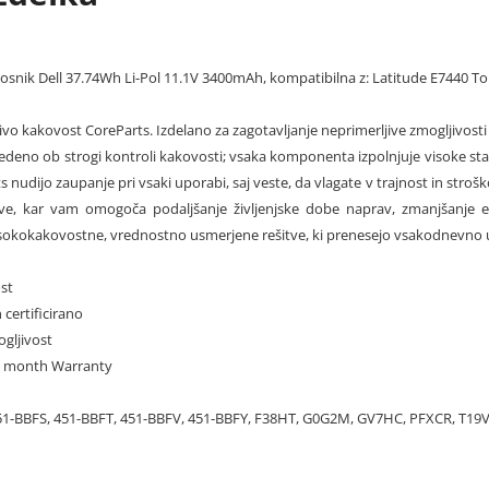
nosnik Dell 37.74Wh Li-Pol 11.1V 3400mAh, kompatibilna z: Latitude E7440 To
jivo kakovost CoreParts. Izdelano za zagotavljanje neprimerljive zmogljivosti
edeno ob strogi kontroli kakovosti; vsaka komponenta izpolnjuje visoke stan
ts nudijo zaupanje pri vsaki uporabi, saj veste, da vlagate v trajnost in stro
e, kar vam omogoča podaljšanje življenjske dobe naprav, zmanjšanje el
sokokakovostne, vrednostno usmerjene rešitve, ki prenesejo vsakodnevno up
st
 certificirano
gljivost
12 month Warranty
1-BBFS, 451-BBFT, 451-BBFV, 451-BBFY, F38HT, G0G2M, GV7HC, PFXCR, T1