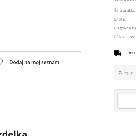
Šifra artikla:
Enota:
Blagovna z
EAN za kos:
Brez
Dodaj na moj seznam
Zaloga:
zdelka