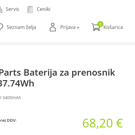
Servis
Ceniki
0
Seznam želja
Prijava
»
Parts Baterija za prenosnik
 37.74Wh
1V 3400mAh
68,20 €
brez DDV: