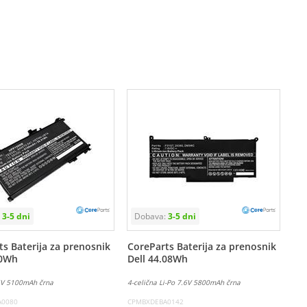
s Baterija za prenosnik
CoreParts Baterija za prenosnik
00Wh
Dell 44.08Wh
55V 5100mAh črna
4-celična Li-Po 7.6V 5800mAh črna
A0080
CPMBXDEBA0142