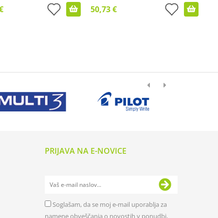
€
50,73 €
PRIJAVA NA E-NOVICE
Soglašam, da se moj e-mail uporablja za
namene obveščanja o novostih v ponudbi,