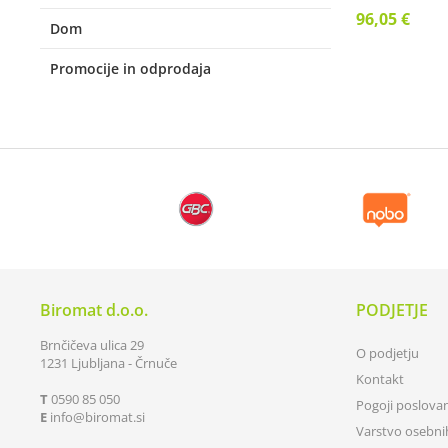
96,05 €
Dom
Promocije in odprodaja
Biromat d.o.o.
PODJETJE
Brnčičeva ulica 29
O podjetju
1231 Ljubljana - Črnuče
Kontakt
T
0590 85 050
Pogoji poslova
E
info
biromat.si
Varstvo osebn