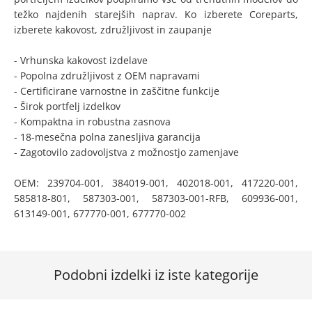
težko najdenih starejših naprav. Ko izberete Coreparts,
izberete kakovost, združljivost in zaupanje
- Vrhunska kakovost izdelave
- Popolna združljivost z OEM napravami
- Certificirane varnostne in zaščitne funkcije
- Širok portfelj izdelkov
- Kompaktna in robustna zasnova
- 18-mesečna polna zanesljiva garancija
- Zagotovilo zadovoljstva z možnostjo zamenjave
OEM: 239704-001, 384019-001, 402018-001, 417220-001,
585818-801, 587303-001, 587303-001-RFB, 609936-001,
613149-001, 677770-001, 677770-002
Podobni izdelki iz iste kategorije