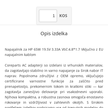
KOS
Opis izdelka
Napajalnik za HP 65W 19.5V 3.33A Vtič:4.8*1.7 Vključno z EU
napajalnim kablom
Coreparts AC adapterji so izdelani iz vrhunskih materialov,
da zagotavljajo stabilno in varno napajanje za širok nabor IT
naprav. Popolnoma združljivi z OEM opremo, vključujejo
certificirane varnostne funkcije za zaščito pred
prenapetostjo, prekomernim tokom in kratkimi stiki — kar
zagotavlja zanesljivo delovanje pri vsakodnevni uporabi.
Njihova kompaktna, a robustna zasnova omogoča enostavno
rokovanje in vzdržljivost v zahtevnih okoljih. S širokim
portfeljem izdelkov podpiramo vse od trenutnih modelov do