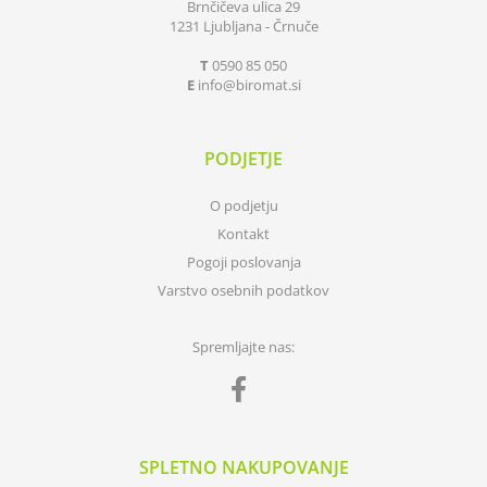
Brnčičeva ulica 29
1231 Ljubljana - Črnuče
T
0590 85 050
E
info
biromat.si
PODJETJE
O podjetju
Kontakt
Pogoji poslovanja
Varstvo osebnih podatkov
Spremljajte nas:
SPLETNO NAKUPOVANJE