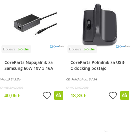
CoreParts Napajalnik za
CoreParts Polnilnik za USB-
Samsung 60W 19V 3.16A
C docking postajo
Vhod:5.5*3.3p
CE, RoHS izhod: 5V 3A
CPMBXSAAC0003
CPMOBXACC009
40,06 €
18,83 €