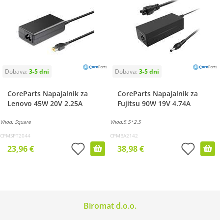
CoreParts Napajalnik za
CoreParts Napajalnik za
Lenovo 45W 20V 2.25A
Fujitsu 90W 19V 4.74A
Vhod: Square
Vhod:5.5*2.5
CPMSPT2044
CPMBA2142
23,96 €
38,98 €
Biromat d.o.o.