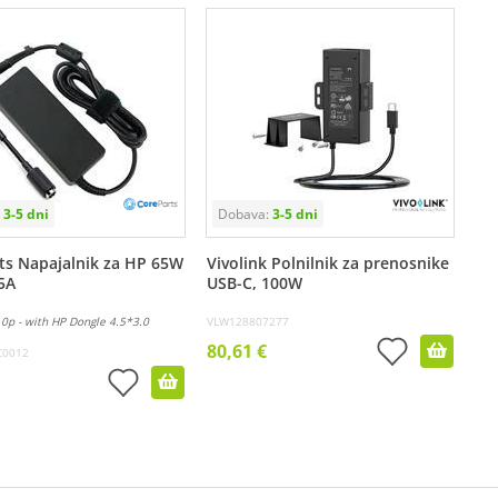
ts Napajalnik za HP 65W
Vivolink Polnilnik za prenosnike
5A
USB-C, 100W
0p - with HP Dongle 4.5*3.0
VLW128807277
80,61 €
C0012