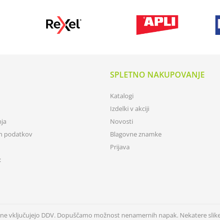
SPLETNO NAKUPOVANJE
Katalogi
Izdelki v akciji
nja
Novosti
ih podatkov
Blagovne znamke
Prijava
:
n ne vključujejo DDV. Dopuščamo možnost nenamernih napak. Nekatere slik