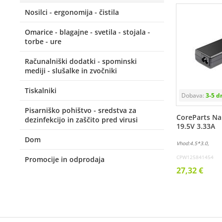
Nosilci - ergonomija - čistila
Omarice - blagajne - svetila - stojala -
torbe - ure
Računalniški dodatki - spominski
mediji - slušalke in zvočniki
Tiskalniki
Pisarniško pohištvo - sredstva za
CoreParts Na
dezinfekcijo in zaščito pred virusi
19.5V 3.33A
Dom
Vhod:4.5*3.0,
CPW125841454
Promocije in odprodaja
27,32 €