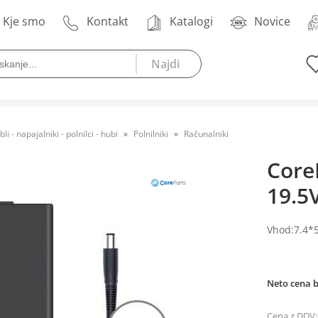
Kje smo
Kontakt
Katalogi
Novice
bli - napajalniki - polnilci - hubi
Polnilniki
Računalniki
Core
19.5
Vhod:7.4*
Neto cena 
Cena z DDV: