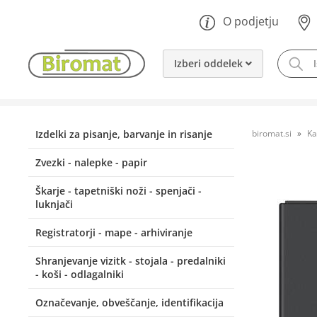
O podjetju
Izberi oddelek
Izdelki za pisanje, barvanje in risanje
biromat.si
Ka
Zvezki - nalepke - papir
Škarje - tapetniški noži - spenjači -
luknjači
Registratorji - mape - arhiviranje
Shranjevanje vizitk - stojala - predalniki
- koši - odlagalniki
Označevanje, obveščanje, identifikacija