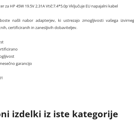
er za HP 45W 19.5V 2.31A Vtič:7.4*5.0p Vključuje EU napajalni kabel
boste našli nabor adapterjev, ki ustrezajo zmogljivosti vašega izvirne
h, certificiranih in zanesljivih dobaviteljev.
st
rtificirano
gljivost
8-mesečno garancijo
01
i izdelki iz iste kategorije