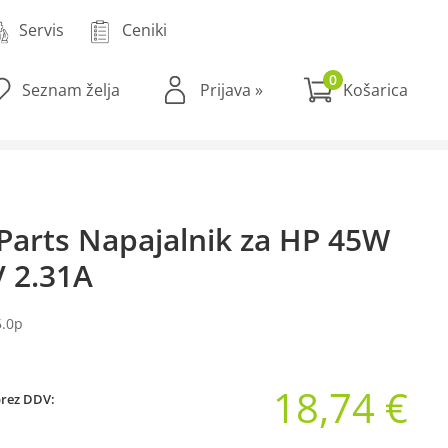
Servis
Ceniki
0
Seznam želja
Prijava
»
Parts Napajalnik za HP 45W
V 2.31A
5.0p
18,74 €
brez DDV: