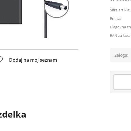
Šifra artikla:
Enota:
Blagovna z
EAN za kos:
Zaloga:
Dodaj na moj seznam
zdelka