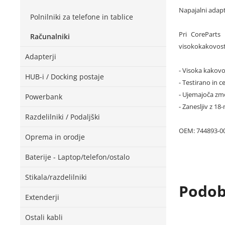
Napajalni adapt
Polnilniki za telefone in tablice
Pri CoreParts 
Računalniki
visokokakovostni
Adapterji
- Visoka kakovo
HUB-i / Docking postaje
- Testirano in ce
- Ujemajoča zmo
Powerbank
- Zanesljiv z 1
Razdelilniki / Podaljški
OEM: 744893-0
Oprema in orodje
Baterije - Laptop/telefon/ostalo
Stikala/razdelilniki
Podobn
Extenderji
Ostali kabli