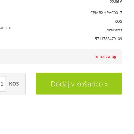
22,86 €
CPMBXHPAC0017
KOS
namka:
CoreParts
5711783479109
ni na zalogi
Dodaj v košarico
KOS