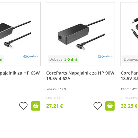
pajalnik za HP 65W
CoreParts Napajalnik za HP 90W
CorePar
19.5V 4.62A
18.5V 3.
Vhod:4.5*3.0
Vhod:7.4*5.
CPMBA1317
CPMBXHPA
27,21 €
32,25 €