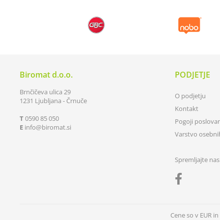
Biromat d.o.o.
PODJETJE
Brnčičeva ulica 29
O podjetju
1231 Ljubljana - Črnuče
Kontakt
T
0590 85 050
Pogoji poslova
E
info
biromat.si
Varstvo osebn
Spremljajte nas
Cene so v EUR i