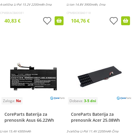
4-celična Li-Pol 15.2V 2200mAh črna
Li-ion 14.8V 3900mAh, črna
CPMBXACBA0081
CPMBXDEBA0118
40,83 €
104,76 €
CoreParts Baterija za
CoreParts Baterija za
prenosnik Asus 66.22Wh
prenosnik Acer 25.08Wh
Li-ion 15.4V 4300mAh
3-celična Li-Pol 11.4V 2200mAh Črna