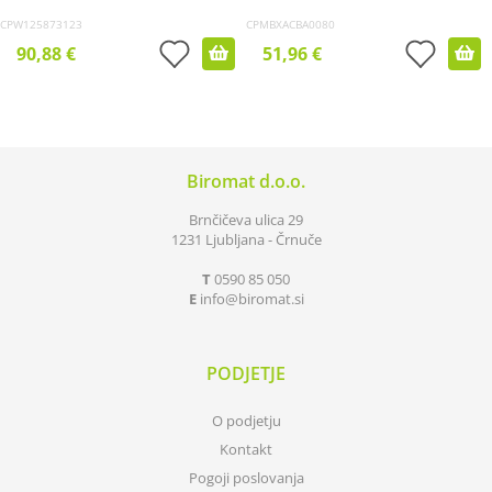
CPW125873123
CPMBXACBA0080
90,88 €
51,96 €
Biromat d.o.o.
Brnčičeva ulica 29
1231 Ljubljana - Črnuče
T
0590 85 050
E
info
biromat.si
PODJETJE
O podjetju
Kontakt
Pogoji poslovanja