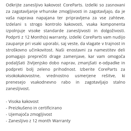
Odkrijte zanesljivo kakovost CoreParts. Izdelki so zasnovani
za zagotavljanje vrhunske zmogljivosti in zagotavljajo, da je
vaša naprava napajana ter pripravljena za vse zahteve.
Izdelani s strogo kontrolo kakovosti, vsaka komponenta
izpolnjuje visoke standarde zanesljivosti in dolgoživosti.
Podprti z 12 Month(s) warranty, izdelki CoreParts vam nudijo
zaupanje pri vsaki uporabi, saj veste, da vlagate v trajnost in
stroškovno učinkovitost. Naši enostavni za namestitev deli
pomagajo preprečiti drage zamenjave, kar vam omogoča
podaljšati življenjsko dobo naprav, zmanjšati e-odpadke in
podpreti bolj zeleno prihodnost. Izberite CoreParts za
visokokakovostne, vrednostno usmerjene rešitve, ki
prenesejo vsakodnevno rabo in zagotavljajo stalno
zanesljivost.
- Visoka kakovost
- Preizkušeno in certificirano
- Ujemajoča zmogljivost
- Zanesljivo z 12 month Warranty