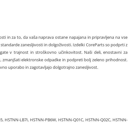
sti in za to, da vaša naprava ostane napajana in pripravljena na vse
andarde zanesljivosti in dolgoživosti. Izdelki CoreParts so podprti z
ate v trajnost in stroškovno učinkovitost. Naši deli, enostavni za
, zmanjšati elektronske odpadke in podpreti bolj zeleno prihodnost.
vno uporabo in zagotavljajo dolgotrajno zanesljivost.
10-855, HSTNN-LB7I, HSTNN-PB6W, HSTNN-Q01C, HSTNN-Q02C, HSTNN-