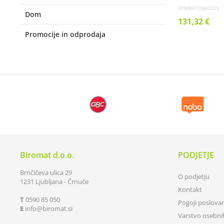
CPMBXTOBA0025
Dom
131,32 €
Promocije in odprodaja
Biromat d.o.o.
PODJETJE
Brnčičeva ulica 29
O podjetju
1231 Ljubljana - Črnuče
Kontakt
T
0590 85 050
Pogoji poslova
E
info
biromat.si
Varstvo osebn