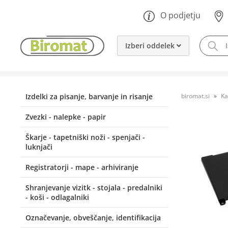
O podjetju
Izberi oddelek
Izdelki za pisanje, barvanje in risanje
biromat.si
Ka
Zvezki - nalepke - papir
Škarje - tapetniški noži - spenjači -
luknjači
Registratorji - mape - arhiviranje
Shranjevanje vizitk - stojala - predalniki
- koši - odlagalniki
Označevanje, obveščanje, identifikacija