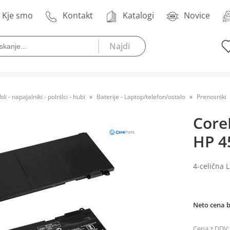
Kje smo
Kontakt
Katalogi
Novice
bli - napajalniki - polnilci - hubi
Baterije - Laptop/telefon/ostalo
Prenosniki
Core
HP 4
4-celična 
Neto cena 
Cena z DDV: