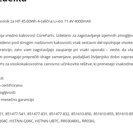
nosnik za HP 45.60Wh 4-celična Li-ion 11.4V 4000mAh
ja vredno kakovost CoreParts. Izdelano za zagotavljanje izjemnih zmogljivo
edeno pod strogim nadzorom kakovosti; vsak sestavni del izpolnjuje visoke st
ancijo, zato vam zagotavljajo zaupanje pri vsaki uporabi – veste, da vlag
m pomagajo preprečiti drage zamenjave, podaljšati življenjsko dobo naprav
rts za visokokakovostne, cenovno učinkovite rešitve, ki prenesejo vsakodne
st
 certificirano
ogljivosti
12-mesečno garancijo
21, 851477-541, 851477-831, 851477-832, 851610-850, 851610-855, 8516
04C, HSTNN-Q06C, HSTNN-UB7C, RR03048XL, RR03XL