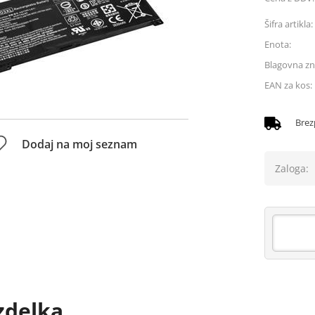
Šifra artikla:
Enota:
Blagovna z
EAN za kos:
Brez
Dodaj na moj seznam
Zaloga:
zdelka