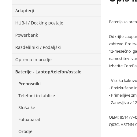
Adapterji
Baterija za pre
HUB-i / Docking postaje
Powerbank
Odkrijte zaupan
zahteve. Proizv
Razdelilniki / Podaljški
12-mesečno gar
namestitev, va
Oprema in orodje
Izberite CorePa
Baterije - Laptop/telefon/ostalo
- Visoka kakovo
Prenosniki
- Preizkušeno in
- Primerljive zm
Telefoni in tablice
- Zanesljivo z 
Slušalke
OEM: 851477-4
Fotoaparati
Q03C, HSTNN-Q
Orodje