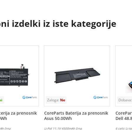
i izdelki iz iste kategorije
erija za prenosnik
CoreParts Baterija za prenosnik
CorePart
00Wh
Asus 50.00Wh
Dell 48
mAh črna
Li-Pol 11.1V 4500mAh črna
6 celic Li-