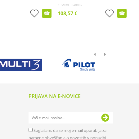
CPMBXLEBA0082
108,57 €
PRIJAVA NA E-NOVICE
Soglašam, da se moj e-mail uporablja za
namene obveščanja o novostih v ponudbi,