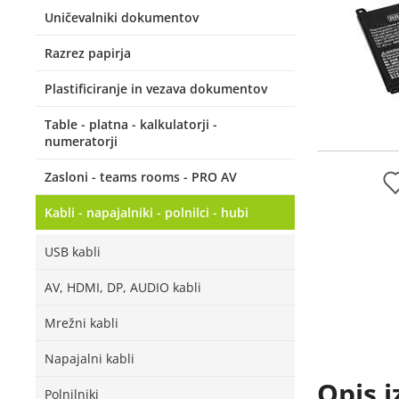
Uničevalniki dokumentov
Razrez papirja
Plastificiranje in vezava dokumentov
Table - platna - kalkulatorji -
numeratorji
Zasloni - teams rooms - PRO AV
Kabli - napajalniki - polnilci - hubi
USB kabli
AV, HDMI, DP, AUDIO kabli
Mrežni kabli
Napajalni kabli
Opis i
Polnilniki