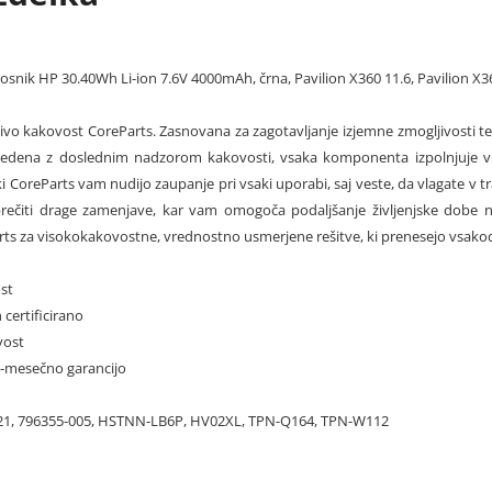
nosnik HP 30.40Wh Li-ion 7.6V 4000mAh, črna, Pavilion X360 11.6, Pavilion X3
jivo kakovost CoreParts. Zasnovana za zagotavljanje izjemne zmogljivosti te
vedena z doslednim nadzorom kakovosti, vsaka komponenta izpolnjuje vis
lki CoreParts vam nudijo zaupanje pri vsaki uporabi, saj veste, da vlagate v 
ečiti drage zamenjave, kar vam omogoča podaljšanje življenjske dobe n
rts za visokokakovostne, vrednostno usmerjene rešitve, ki prenesejo vsakod
st
 certificirano
vost
12-mesečno garancijo
21, 796355-005, HSTNN-LB6P, HV02XL, TPN-Q164, TPN-W112