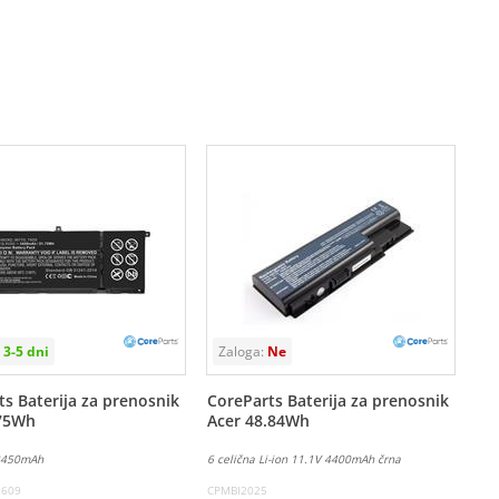
s Baterija za prenosnik
CoreParts Baterija za prenosnik
.75Wh
Acer 48.84Wh
 3450mAh
6 celična Li-ion 11.1V 4400mAh črna
5609
CPMBI2025