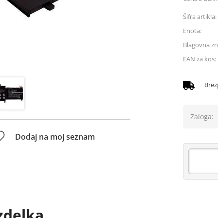
Šifra artikla:
Enota:
Blagovna z
EAN za kos:
Brez
Zaloga:
Dodaj na moj seznam
zdelka