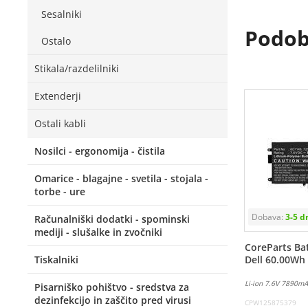
Sesalniki
Podobn
Ostalo
Stikala/razdelilniki
Extenderji
Ostali kabli
Nosilci - ergonomija - čistila
Omarice - blagajne - svetila - stojala -
torbe - ure
Računalniški dodatki - spominski
mediji - slušalke in zvočniki
CoreParts Bat
Tiskalniki
Dell 60.00Wh
Li-ion 7.6V 7890m
Pisarniško pohištvo - sredstva za
dezinfekcijo in zaščito pred virusi
CPW125875379