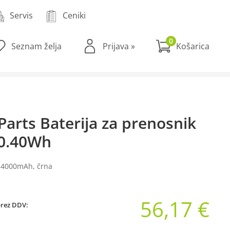
Servis
Ceniki
0
Seznam želja
Prijava
»
Parts Baterija za prenosnik
0.40Wh
V 4000mAh, črna
56,17 €
brez DDV: