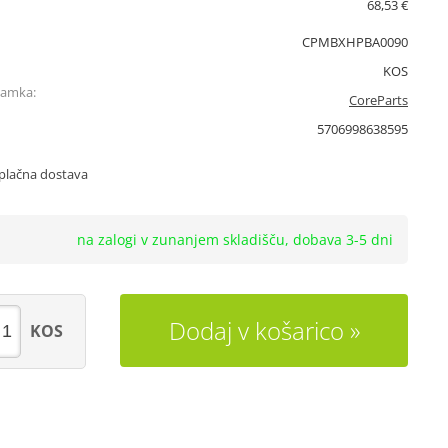
68,53 €
CPMBXHPBA0090
KOS
namka:
CoreParts
5706998638595
plačna dostava
na zalogi v zunanjem skladišču, dobava 3-5 dni
Dodaj v košarico
KOS