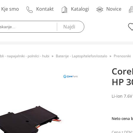
Kje smo
Kontakt
Katalogi
Novice
bli - napajalniki - polnilci - hubi
Baterije - Laptop/telefon/ostalo
Prenosniki
Core
HP 3
Li-ion 7.6
Neto cena 
Cena z DDV: