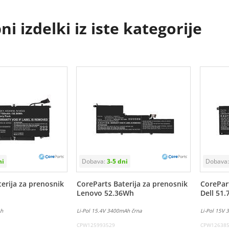
i izdelki iz iste kategorije
erija za prenosnik
CoreParts Baterija za prenosnik
CorePart
Lenovo 52.36Wh
Dell 51
Ah
Li-Pol 15.4V 3400mAh črna
Li-Pol 15V
CPW125993529
CPW12638