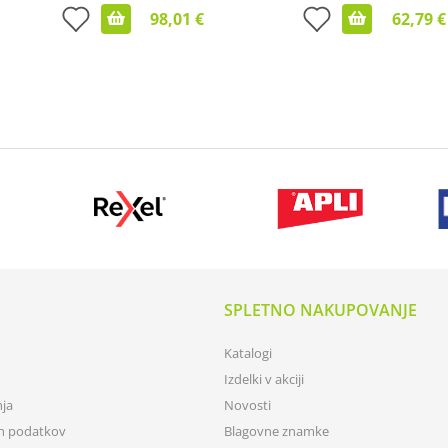
98,01 €
62,79 €
SPLETNO NAKUPOVANJE
Katalogi
Izdelki v akciji
nja
Novosti
ih podatkov
Blagovne znamke