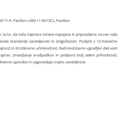
60 11-K, Pavilion x360 11-K013CL, Pavilion
r za to, da vaša naprava ostane napajana in pripravljena na vse vaše
oke standarde zanesljivosti in dolgoživosti. Podprti z 12-mesečno
trajnost in stroškovno učinkovitost. Naši enostavno vgradljivi deli vam
aprav, zmanjšanje e-odpadkov in podporo bolj zeleni prihodnosti.
nevno uporabo in zagotavljajo trajno zanesljivost.