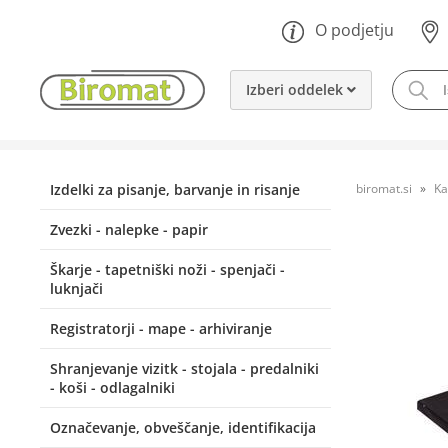
O podjetju
Izberi oddelek
Izdelki za pisanje, barvanje in risanje
biromat.si
Ka
Zvezki - nalepke - papir
Škarje - tapetniški noži - spenjači -
luknjači
Registratorji - mape - arhiviranje
Shranjevanje vizitk - stojala - predalniki
- koši - odlagalniki
Označevanje, obveščanje, identifikacija