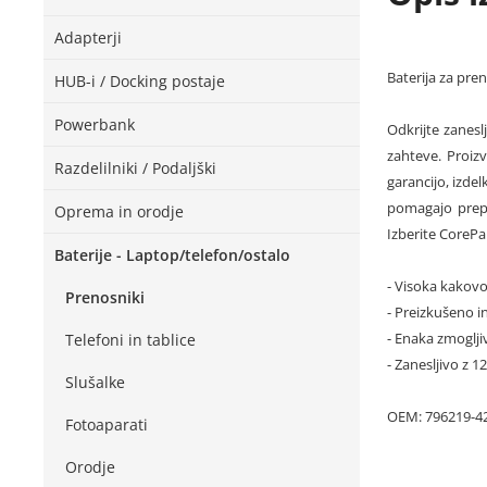
Adapterji
Baterija za pre
HUB-i / Docking postaje
Powerbank
Odkrijte zanesl
zahteve. Proiz
Razdelilniki / Podaljški
garancijo, izde
pomagajo prepr
Oprema in orodje
Izberite CorePa
Baterije - Laptop/telefon/ostalo
- Visoka kakovo
Prenosniki
- Preizkušeno in
- Enaka zmoglji
Telefoni in tablice
- Zanesljivo z 
Slušalke
OEM: 796219-4
Fotoaparati
Orodje