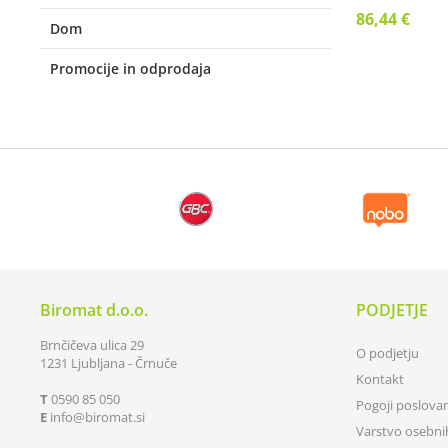
86,44 €
Dom
Promocije in odprodaja
Biromat d.o.o.
PODJETJE
Brnčičeva ulica 29
O podjetju
1231 Ljubljana - Črnuče
Kontakt
T
0590 85 050
Pogoji poslova
E
info
biromat.si
Varstvo osebn