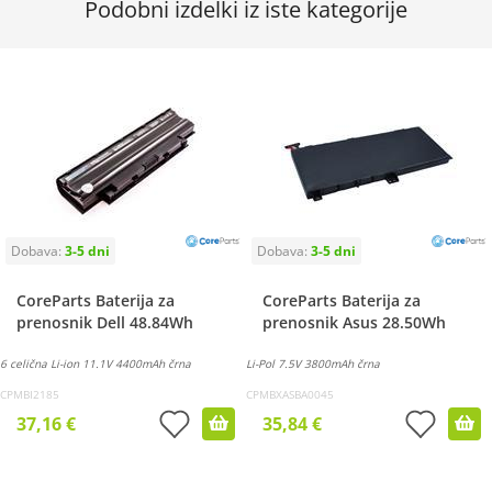
Podobni izdelki iz iste kategorije
CoreParts Baterija za
CoreParts Baterija za
prenosnik Dell 48.84Wh
prenosnik Asus 28.50Wh
6 celična Li-ion 11.1V 4400mAh črna
Li-Pol 7.5V 3800mAh črna
CPMBI2185
CPMBXASBA0045
37,16 €
35,84 €