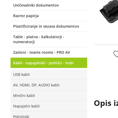
Uničevalniki dokumentov
Razrez papirja
Plastificiranje in vezava dokumentov
Table - platna - kalkulatorji -
numeratorji
Zasloni - teams rooms - PRO AV
Kabli - napajalniki - polnilci - hubi
USB kabli
AV, HDMI, DP, AUDIO kabli
Mrežni kabli
Opis i
Napajalni kabli
Polnilniki