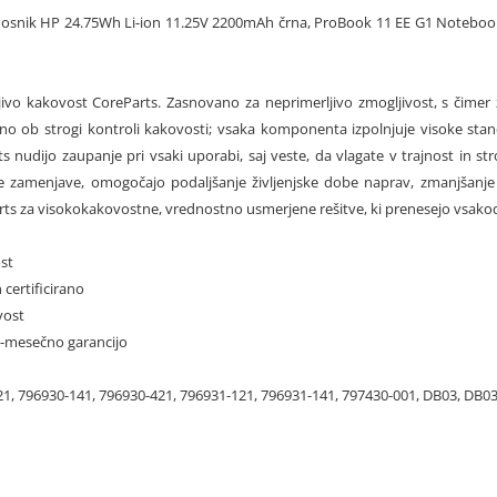
enosnik HP 24.75Wh Li-ion 11.25V 2200mAh črna, ProBook 11 EE G1 Notebo
jivo kakovost CoreParts. Zasnovano za neprimerljivo zmogljivost, s čimer 
no ob strogi kontroli kakovosti; vsaka komponenta izpolnjuje visoke stand
ts nudijo zaupanje pri vsaki uporabi, saj veste, da vlagate v trajnost in 
ge zamenjave, omogočajo podaljšanje življenjske dobe naprav, zmanjšanje 
rts za visokokakovostne, vrednostno usmerjene rešitve, ki prenesejo vsakod
st
 certificirano
vost
12-mesečno garancijo
1, 796930-141, 796930-421, 796931-121, 796931-141, 797430-001, DB03, 