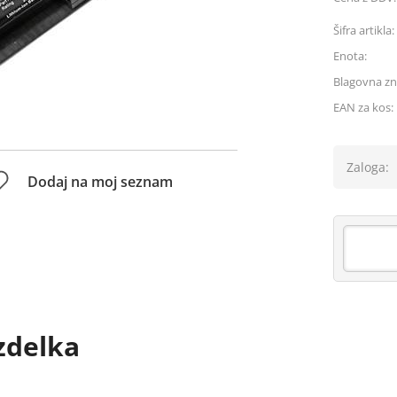
Šifra artikla:
Enota:
Blagovna z
EAN za kos:
Zaloga:
Dodaj na moj seznam
zdelka