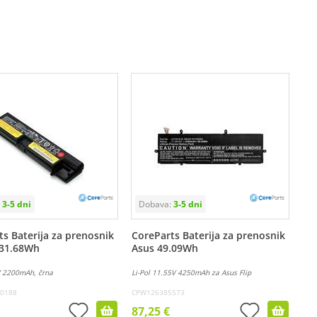
s Baterija za prenosnik
CoreParts Baterija za prenosnik
31.68Wh
Asus 49.09Wh
V 2200mAh, črna
Li-Pol 11.55V 4250mAh za Asus Flip
0188
CPW126385573
87,25 €