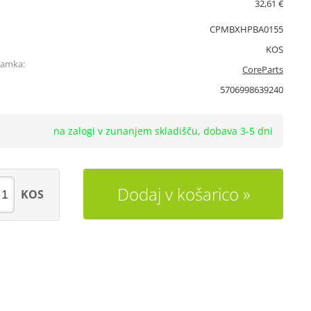
32,61 €
CPMBXHPBA0155
KOS
namka:
CoreParts
5706998639240
na zalogi v zunanjem skladišču, dobava 3-5 dni
Dodaj v košarico
KOS