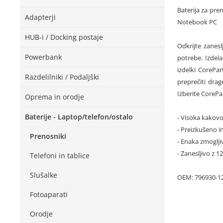
Baterija za pr
Adapterji
Notebook PC
HUB-i / Docking postaje
Odkrijte zanesl
Powerbank
potrebe. Izdela
izdelki CorePar
Razdelilniki / Podaljški
preprečiti dra
Izberite CorePa
Oprema in orodje
Baterije - Laptop/telefon/ostalo
- Visoka kakovo
- Preizkušeno in
Prenosniki
- Enaka zmoglji
- Zanesljivo z 
Telefoni in tablice
Slušalke
OEM: 796930-12
Fotoaparati
Orodje