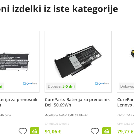
i izdelki iz iste kategorije
erija za prenosnik
CoreParts Baterija za prenosnik
CorePart
h
Dell 50.69Wh
Lenovo 
mAh črna
4-celična Li-Pol 7.4V 6850mAh
Li-ion 14.4
CPMBXDEBA0012
CPMBXLEBA
91,06 €
79,77 €