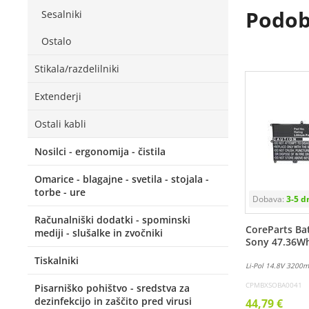
Podobn
Sesalniki
Ostalo
Stikala/razdelilniki
Extenderji
Ostali kabli
Nosilci - ergonomija - čistila
Omarice - blagajne - svetila - stojala -
torbe - ure
Računalniški dodatki - spominski
CoreParts Bat
mediji - slušalke in zvočniki
Sony 47.36W
Tiskalniki
Li-Pol 14.8V 3200
CPMBXSOBA0041
Pisarniško pohištvo - sredstva za
dezinfekcijo in zaščito pred virusi
44,79 €