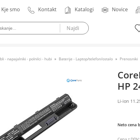
Kje smo
Kontakt
Katalogi
Novice
bli - napajalniki - polnilci - hubi
Baterije - Laptop/telefon/ostalo
Prenosniki
Core
HP 2
Li-ion 11.
Neto cena 
Cena z DDV: