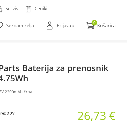
Servis
Ceniki
0
Seznam želja
Prijava
»
Parts Baterija za prenosnik
4.75Wh
25V 2200mAh črna
26,73 €
brez DDV: