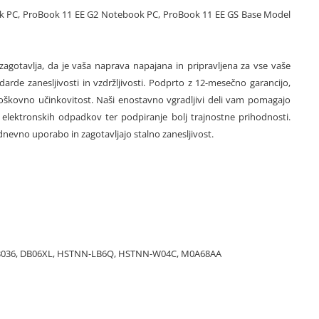
ok PC, ProBook 11 EE G2 Notebook PC, ProBook 11 EE GS Base Model
zagotavlja, da je vaša naprava napajana in pripravljena za vse vaše
arde zanesljivosti in vzdržljivosti. Podprto z 12-mesečno garancijo,
stroškovno učinkovitost. Naši enostavno vgradljivi deli vam pomagajo
elektronskih odpadkov ter podpiranje bolj trajnostne prihodnosti.
nevno uporabo in zagotavljajo stalno zanesljivost.
DB03036, DB06XL, HSTNN-LB6Q, HSTNN-W04C, M0A68AA