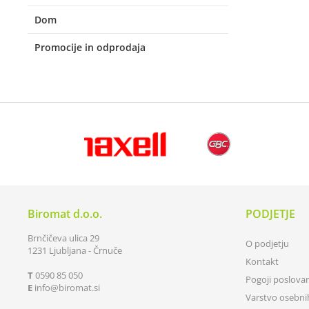
Dom
Promocije in odprodaja
Biromat d.o.o.
PODJETJE
Brnčičeva ulica 29
O podjetju
1231 Ljubljana - Črnuče
Kontakt
T
0590 85 050
Pogoji poslova
E
info
biromat.si
Varstvo osebn