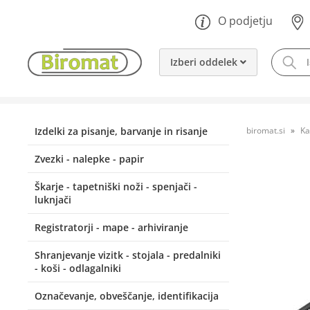
O podjetju
Izberi oddelek
Izdelki za pisanje, barvanje in risanje
biromat.si
Ka
Zvezki - nalepke - papir
Škarje - tapetniški noži - spenjači -
luknjači
Registratorji - mape - arhiviranje
Shranjevanje vizitk - stojala - predalniki
- koši - odlagalniki
Označevanje, obveščanje, identifikacija