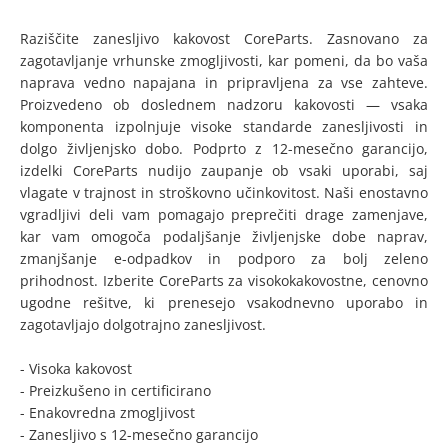
Raziščite zanesljivo kakovost CoreParts. Zasnovano za
zagotavljanje vrhunske zmogljivosti, kar pomeni, da bo vaša
naprava vedno napajana in pripravljena za vse zahteve.
Proizvedeno ob doslednem nadzoru kakovosti — vsaka
komponenta izpolnjuje visoke standarde zanesljivosti in
dolgo življenjsko dobo. Podprto z 12-mesečno garancijo,
izdelki CoreParts nudijo zaupanje ob vsaki uporabi, saj
vlagate v trajnost in stroškovno učinkovitost. Naši enostavno
vgradljivi deli vam pomagajo preprečiti drage zamenjave,
kar vam omogoča podaljšanje življenjske dobe naprav,
zmanjšanje e-odpadkov in podporo za bolj zeleno
prihodnost. Izberite CoreParts za visokokakovostne, cenovno
ugodne rešitve, ki prenesejo vsakodnevno uporabo in
zagotavljajo dolgotrajno zanesljivost.
- Visoka kakovost
- Preizkušeno in certificirano
- Enakovredna zmogljivost
- Zanesljivo s 12-mesečno garancijo