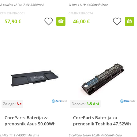
2-celična Li-ion 7.4V 3500mAh
Li-ion 11.1V 4400mAh črna
CPMBXHPBA0001
CPMBXASBA0074
57,90 €
46,00 €
CoreParts Baterija za
CoreParts Baterija za
prenosnik Asus 50.00Wh
prenosnik Toshiba 47.52Wh
Li-Pol 11.1V 4500mAh črna
6 celična Li-ion 10.8V 4400mAh črna