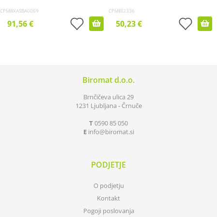
CPMBXASBA0069
CPMBI2336
91,56 €
50,23 €
Biromat d.o.o.
Brnčičeva ulica 29
1231 Ljubljana - Črnuče
T
0590 85 050
E
info
biromat.si
PODJETJE
O podjetju
Kontakt
Pogoji poslovanja