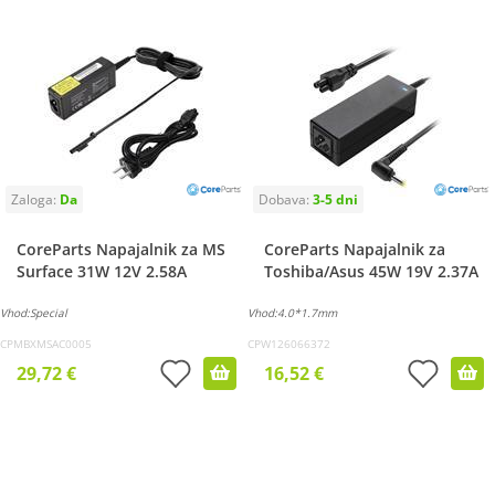
CoreParts Napajalnik za MS
CoreParts Napajalnik za
Surface 31W 12V 2.58A
Toshiba/Asus 45W 19V 2.37A
Vhod:Special
Vhod:4.0*1.7mm
CPMBXMSAC0005
CPW126066372
29,72 €
16,52 €