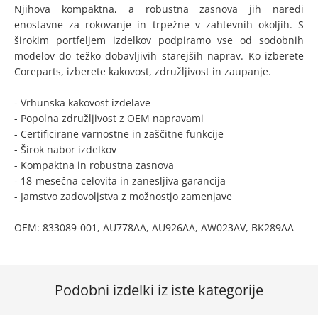
Njihova kompaktna, a robustna zasnova jih naredi
enostavne za rokovanje in trpežne v zahtevnih okoljih. S
širokim portfeljem izdelkov podpiramo vse od sodobnih
modelov do težko dobavljivih starejših naprav. Ko izberete
Coreparts, izberete kakovost, združljivost in zaupanje.
- Vrhunska kakovost izdelave
- Popolna združljivost z OEM napravami
- Certificirane varnostne in zaščitne funkcije
- Širok nabor izdelkov
- Kompaktna in robustna zasnova
- 18-mesečna celovita in zanesljiva garancija
- Jamstvo zadovoljstva z možnostjo zamenjave
OEM: 833089-001, AU778AA, AU926AA, AW023AV, BK289AA
Podobni izdelki iz iste kategorije