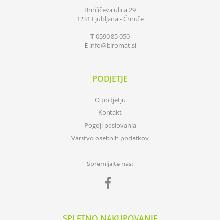
Brnčičeva ulica 29
1231 Ljubljana - Črnuče
T
0590 85 050
E
info
biromat.si
PODJETJE
O podjetju
Kontakt
Pogoji poslovanja
Varstvo osebnih podatkov
Spremljajte nas:
SPLETNO NAKUPOVANJE