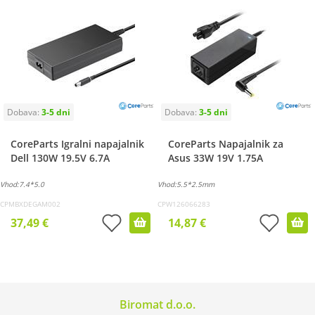
CoreParts Igralni napajalnik
CoreParts Napajalnik za
Dell 130W 19.5V 6.7A
Asus 33W 19V 1.75A
Vhod:7.4*5.0
Vhod:5.5*2.5mm
CPMBXDEGAM002
CPW126066283
37,49 €
14,87 €
Biromat d.o.o.