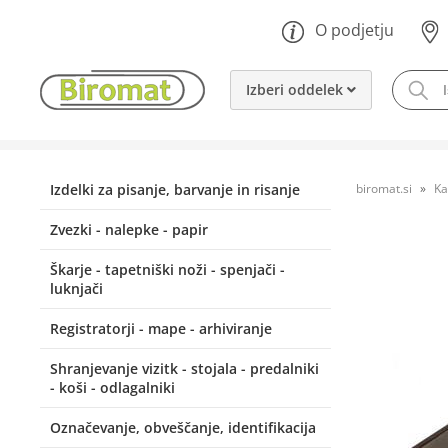
O podjetju
Izberi oddelek
Izdelki za pisanje, barvanje in risanje
biromat.si
Ka
Zvezki - nalepke - papir
Škarje - tapetniški noži - spenjači -
luknjači
Registratorji - mape - arhiviranje
Shranjevanje vizitk - stojala - predalniki
- koši - odlagalniki
Označevanje, obveščanje, identifikacija