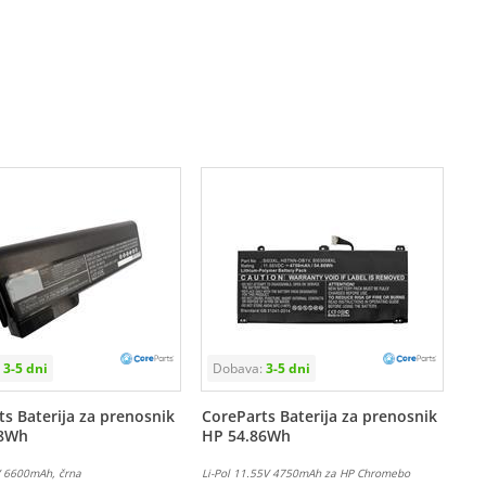
s Baterija za prenosnik
CoreParts Baterija za prenosnik
28Wh
HP 54.86Wh
V 6600mAh, črna
Li-Pol 11.55V 4750mAh za HP Chromebo