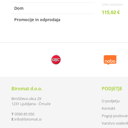
CPW125608091
Dom
115,02 €
Promocije in odprodaja
Biromat d.o.o.
PODJETJE
Brnčičeva ulica 29
O podjetju
1231 Ljubljana - Črnuče
Kontakt
T
0590 85 050
Pogoji poslova
E
info
biromat.si
Varstvo osebn