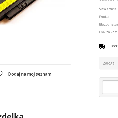
Šifra artikla:
Enota:
Blagovna z
EAN za kos:
Brez
Zaloga:
Dodaj na moj seznam
zdelka