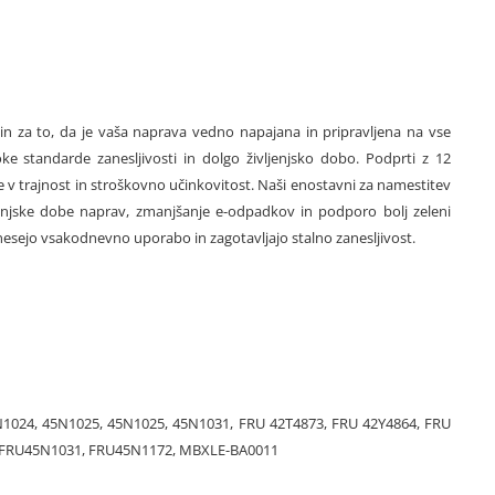
 in za to, da je vaša naprava vedno napajana in pripravljena na vse
e standarde zanesljivosti in dolgo življenjsko dobo. Podprti z 12
te v trajnost in stroškovno učinkovitost. Naši enostavni za namestitev
njske dobe naprav, zmanjšanje e-odpadkov in podporo bolj zeleni
nesejo vsakodnevno uporabo in zagotavljajo stalno zanesljivost.
N1024, 45N1025, 45N1025, 45N1031, FRU 42T4873, FRU 42Y4864, FRU
, FRU45N1031, FRU45N1172, MBXLE-BA0011