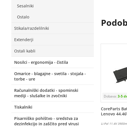
Sesalniki
Ostalo
Podobn
Stikala/razdelilniki
Extenderji
Ostali kabli
Nosilci - ergonomija - čistila
Omarice - blagajne - svetila - stojala -
torbe - ure
Računalniški dodatki - spominski
mediji - slušalke in zvočniki
Tiskalniki
CoreParts Bat
Lenovo 44.4
Pisarniško pohištvo - sredstva za
dezinfekcijo in zaščito pred virusi
Li-Pol 11.4V 3900