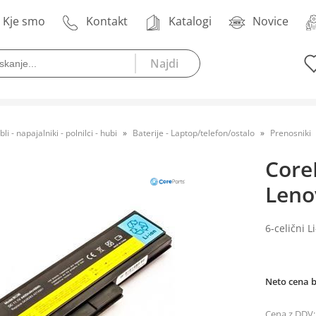
Kje smo
Kontakt
Katalogi
Novice
bli - napajalniki - polnilci - hubi
Baterije - Laptop/telefon/ostalo
Prenosniki
Core
Leno
6-celični 
Neto cena 
Cena z DDV: