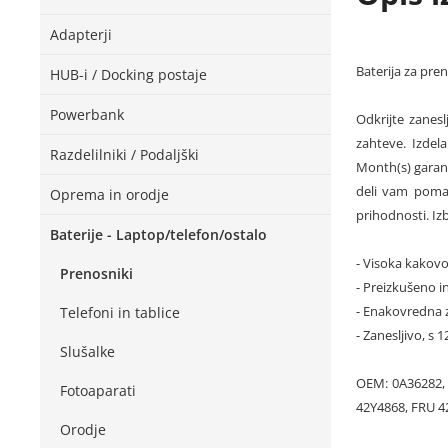
Adapterji
Baterija za pre
HUB-i / Docking postaje
Powerbank
Odkrijte zanes
zahteve. Izdel
Razdelilniki / Podaljški
Month(s) garanc
deli vam pomag
Oprema in orodje
prihodnosti. Iz
Baterije - Laptop/telefon/ostalo
- Visoka kakovo
Prenosniki
- Preizkušeno in
- Enakovredna 
Telefoni in tablice
- Zanesljivo, s
Slušalke
OEM: 0A36282, 
Fotoaparati
42Y4868, FRU 
Orodje