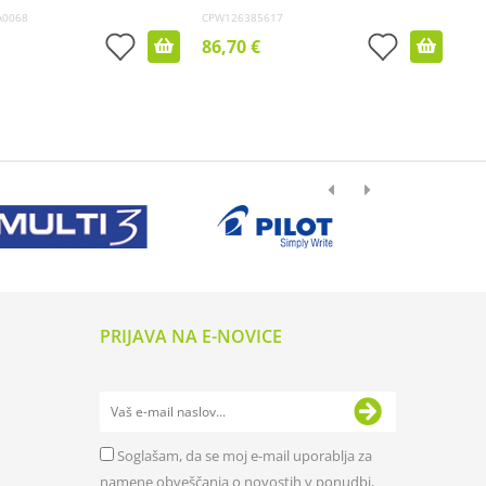
A0068
CPW126385617
86,70 €
PRIJAVA NA E-NOVICE
Soglašam, da se moj e-mail uporablja za
namene obveščanja o novostih v ponudbi,