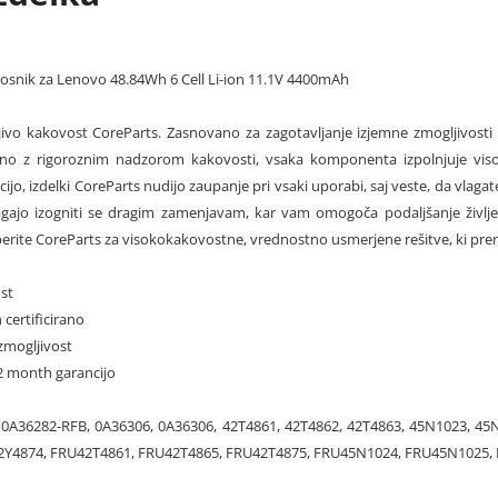
nosnik za Lenovo 48.84Wh 6 Cell Li-ion 11.1V 4400mAh
ljivo kakovost CoreParts. Zasnovano za zagotavljanje izjemne zmogljivosti
ano z rigoroznim nadzorom kakovosti, vsaka komponenta izpolnjuje visok
ijo, izdelki CoreParts nudijo zaupanje pri vsaki uporabi, saj veste, da vlaga
ajo izogniti se dragim zamenjavam, kar vam omogoča podaljšanje življe
berite CoreParts za visokokakovostne, vrednostno usmerjene rešitve, ki pre
st
 certificirano
zmogljivost
 12 month garancijo
0A36282-RFB, 0A36306, 0A36306, 42T4861, 42T4862, 42T4863, 45N1023, 45
42Y4874, FRU42T4861, FRU42T4865, FRU42T4875, FRU45N1024, FRU45N1025