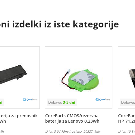
i izdelki iz iste kategorije
erija za prenosnik
CoreParts CMOS/rezervna
CorePart
6Wh
baterija za Lenovo 0.23Wh
HP 71.
mAh
Li-ion 3.0V 75mAh zelena, 20327, Miix
Li-ion 10.8