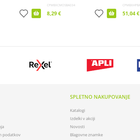
CPMBXCMOSBA034
CPMBXHPB
8,29 €
51,04 €
SPLETNO NAKUPOVANJE
Katalogi
Izdelki v akciji
nja
Novosti
ih podatkov
Blagovne znamke