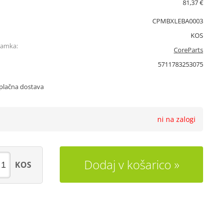
81,37 €
CPMBXLEBA0003
KOS
namka:
CoreParts
5711783253075
plačna dostava
ni na zalogi
Dodaj v košarico
KOS