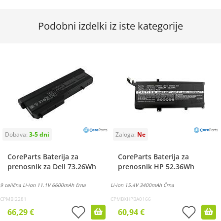
Podobni izdelki iz iste kategorije
CoreParts Baterija za
CoreParts Baterija za
prenosnik za Dell 73.26Wh
prenosnik HP 52.36Wh
9 celična Li-ion 11.1V 6600mAh črna
Li-ion 15.4V 3400mAh Črna
CPMBI2281
CPMBXHPBA0166
66,29 €
60,94 €