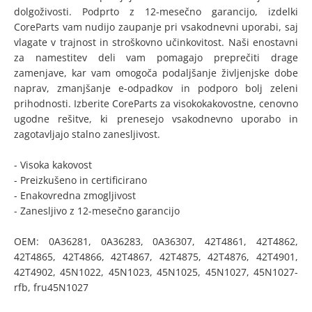
dolgoživosti. Podprto z 12-mesečno garancijo, izdelki
CoreParts vam nudijo zaupanje pri vsakodnevni uporabi, saj
vlagate v trajnost in stroškovno učinkovitost. Naši enostavni
za namestitev deli vam pomagajo preprečiti drage
zamenjave, kar vam omogoča podaljšanje življenjske dobe
naprav, zmanjšanje e-odpadkov in podporo bolj zeleni
prihodnosti. Izberite CoreParts za visokokakovostne, cenovno
ugodne rešitve, ki prenesejo vsakodnevno uporabo in
zagotavljajo stalno zanesljivost.
- Visoka kakovost
- Preizkušeno in certificirano
- Enakovredna zmogljivost
- Zanesljivo z 12-mesečno garancijo
OEM: 0A36281, 0A36283, 0A36307, 42T4861, 42T4862,
42T4865, 42T4866, 42T4867, 42T4875, 42T4876, 42T4901,
42T4902, 45N1022, 45N1023, 45N1025, 45N1027, 45N1027-
rfb, fru45N1027