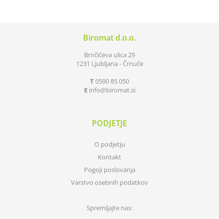
Biromat d.o.o.
Brnčičeva ulica 29
1231 Ljubljana - Črnuče
T
0590 85 050
E
info
biromat.si
PODJETJE
O podjetju
Kontakt
Pogoji poslovanja
Varstvo osebnih podatkov
Spremljajte nas: