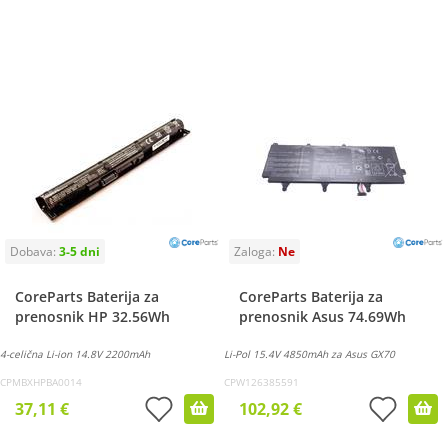
CoreParts Baterija za
CoreParts Baterija za
prenosnik HP 32.56Wh
prenosnik Asus 74.69Wh
4-celična Li-ion 14.8V 2200mAh
Li-Pol 15.4V 4850mAh za Asus GX70
CPMBXHPBA0014
CPW126385591
37,11 €
102,92 €