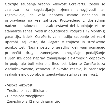
Odkrijte zaupanja vredno kakovost CoreParts. Izdelki so
zasnovani za zagotavljanje izjemne zmogljivosti ter
zagotavljajo, da vaša naprava ostane napajana in
pripravljena na vse zahteve. Proizvedeno z doslednim
nadzorom kakovosti — vsak sestavni del izpolnjuje visoke
standarde zanesljivosti in dolgoživosti. Podprti z 12 Month(s)
garancijo, izdelki CoreParts vam nudijo zaupanje pri vsaki
uporabi, saj veste, da vlagate v trajnost in stroškovno
učinkovitost. Naši enostavno vgradljivi deli vam pomagajo
preprečiti drage zamenjave, omogočajo podaljšanje
življenjske dobe naprav, zmanjšanje elektronskih odpadkov
in podpirajo bolj zeleno prihodnost. Izberite CoreParts za
visokokakovostne, cenovno učinkovite rešitve, ki prenesejo
vsakodnevno uporabo in zagotavljajo stalno zanesljivost.
- Visoka kakovost
- Testirano in certificirano
- Ujemajoča zmogljivost
- Zanesljivo, s 12 month garancijo