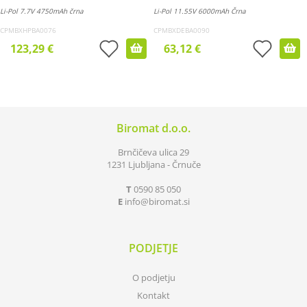
Li-Pol 7.7V 4750mAh črna
Li-Pol 11.55V 6000mAh Črna
CPMBXHPBA0076
CPMBXDEBA0090
123,29 €
63,12 €
Biromat d.o.o.
Brnčičeva ulica 29
1231 Ljubljana - Črnuče
T
0590 85 050
E
info
biromat.si
PODJETJE
O podjetju
Kontakt