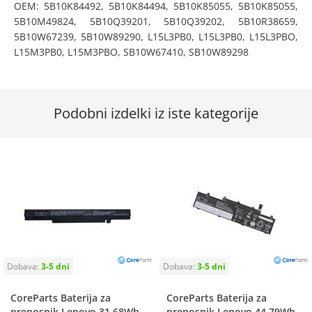
OEM: 5B10K84492, 5B10K84494, 5B10K85055, 5B10K85055,
5B10M49824, 5B10Q39201, 5B10Q39202, 5B10R38659,
5B10W67239, 5B10W89290, L15L3PB0, L15L3PB0, L15L3PBO,
L15M3PB0, L15M3PBO, SB10W67410, SB10W89298
Podobni izdelki iz iste kategorije
CoreParts Baterija za
CoreParts Baterija za
prenosnik Lenovo 31.68Wh
prenosnik Lenovo 44.79Wh