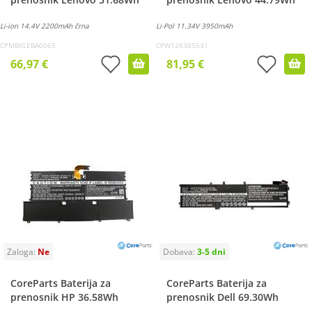
Li-ion 14.4V 2200mAh črna
Li-Pol 11.34V 3950mAh
CPMBXLEBA0065
CPW126385631
66,97 €
81,95 €
CoreParts Baterija za
CoreParts Baterija za
prenosnik HP 36.58Wh
prenosnik Dell 69.30Wh