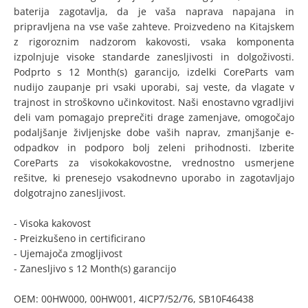
baterija zagotavlja, da je vaša naprava napajana in
pripravljena na vse vaše zahteve. Proizvedeno na Kitajskem
z rigoroznim nadzorom kakovosti, vsaka komponenta
izpolnjuje visoke standarde zanesljivosti in dolgoživosti.
Podprto s 12 Month(s) garancijo, izdelki CoreParts vam
nudijo zaupanje pri vsaki uporabi, saj veste, da vlagate v
trajnost in stroškovno učinkovitost. Naši enostavno vgradljivi
deli vam pomagajo preprečiti drage zamenjave, omogočajo
podaljšanje življenjske dobe vaših naprav, zmanjšanje e-
odpadkov in podporo bolj zeleni prihodnosti. Izberite
CoreParts za visokokakovostne, vrednostno usmerjene
rešitve, ki prenesejo vsakodnevno uporabo in zagotavljajo
dolgotrajno zanesljivost.
- Visoka kakovost
- Preizkušeno in certificirano
- Ujemajoča zmogljivost
- Zanesljivo s 12 Month(s) garancijo
OEM: 00HW000, 00HW001, 4ICP7/52/76, SB10F46438