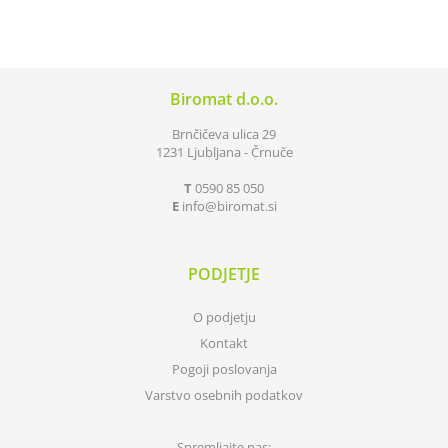
Biromat d.o.o.
Brnčičeva ulica 29
1231 Ljubljana - Črnuče
T
0590 85 050
E
info
biromat.si
PODJETJE
O podjetju
Kontakt
Pogoji poslovanja
Varstvo osebnih podatkov
Spremljajte nas: