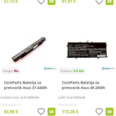
57,13 €
81,91 €
CoreParts Baterija za
CoreParts Baterija za
prenosnik Asus 37.44Wh
prenosnik Asus 49.28Wh
4-celična Li-ion 14.4V 2600mAh
Li-Pol 15.4V 3200mAh
CPMBXASBA0014
CPW126385593
63,98 €
113,26 €