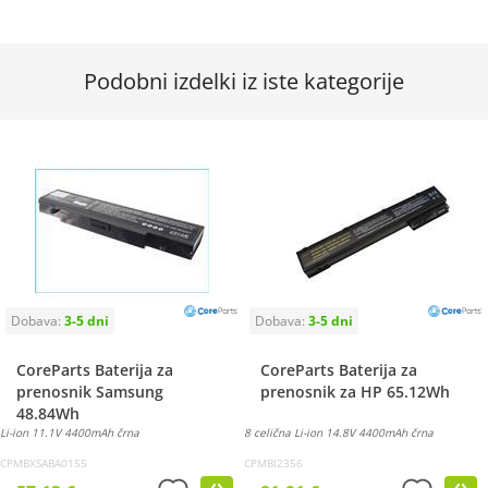
Podobni izdelki iz iste kategorije
CoreParts Baterija za
CoreParts Baterija za
prenosnik Samsung
prenosnik za HP 65.12Wh
48.84Wh
Li-ion 11.1V 4400mAh črna
8 celična Li-ion 14.8V 4400mAh črna
CPMBXSABA0155
CPMBI2356