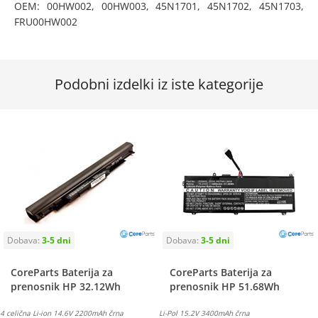
OEM: 00HW002, 00HW003, 45N1701, 45N1702, 45N1703,
FRU00HW002
Podobni izdelki iz iste kategorije
CoreParts Baterija za
CoreParts Baterija za
prenosnik HP 32.12Wh
prenosnik HP 51.68Wh
4 celična Li-ion 14.6V 2200mAh črna
Li-Pol 15.2V 3400mAh črna