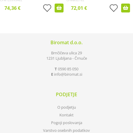
CPW125993462
CPMBI52782
74,36 €
72,01 €
Biromat d.o.o.
Brnčičeva ulica 29
1231 Ljubljana - Črnuče
T
0590 85 050
E
info
biromat.si
PODJETJE
O podjetju
Kontakt
Pogoji poslovanja
Varstvo osebnih podatkov