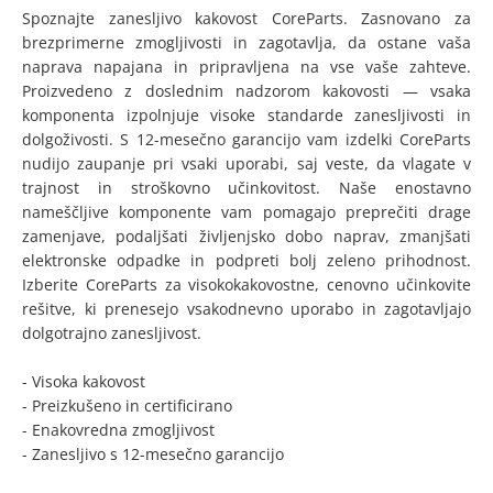
Spoznajte zanesljivo kakovost CoreParts. Zasnovano za
brezprimerne zmogljivosti in zagotavlja, da ostane vaša
naprava napajana in pripravljena na vse vaše zahteve.
Proizvedeno z doslednim nadzorom kakovosti — vsaka
komponenta izpolnjuje visoke standarde zanesljivosti in
dolgoživosti. S 12-mesečno garancijo vam izdelki CoreParts
nudijo zaupanje pri vsaki uporabi, saj veste, da vlagate v
trajnost in stroškovno učinkovitost. Naše enostavno
nameščljive komponente vam pomagajo preprečiti drage
zamenjave, podaljšati življenjsko dobo naprav, zmanjšati
elektronske odpadke in podpreti bolj zeleno prihodnost.
Izberite CoreParts za visokokakovostne, cenovno učinkovite
rešitve, ki prenesejo vsakodnevno uporabo in zagotavljajo
dolgotrajno zanesljivost.
- Visoka kakovost
- Preizkušeno in certificirano
- Enakovredna zmogljivost
- Zanesljivo s 12-mesečno garancijo