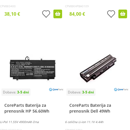
CPMBI3400
CPMBXHPBA0109
38,10 €
84,00 €
CoreParts Baterija za
CoreParts Baterija za
prenosnik HP 56.60Wh
prenosnik Dell 49Wh
Li-Pol 11.55V 4900mAh črna
6 celična Li-ion 11.1V 4.4Ah