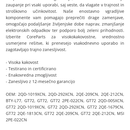
zaupanje pri vsaki uporabi, saj veste, da vlagate v trajnost in
stroškovno učinkovitost. Naše enostavno vgradljive
komponente vam pomagajo preprečiti drage zamenjave,
omogočajo podaljšanje življenjske dobe naprav, zmanjšanje
elektronskih odpadkov ter podporo bolj zeleni prihodnosti.
Izberite CoreParts za visokokakovostne, vrednostno
usmerjene rešitve, ki prenesejo vsakodnevno uporabo in
zagotavljajo trajno zanesljivost.
- Visoka kakovost
- Testirano in certificirano
- Enakovredna zmogljivost
- Zanesljivo z 12-mesečno garancijo
OEM: 2QD-1019XCN, 2QD-292XCN, 2QE-209CN, 2QE-212CN,
BTY-L77, GT72, GT72, GT72 2PE-022CN, GT72 2QD-005XCN,
GT72 2QD-1019XCN, GT72 2QD-292XCN, GT72 2QE-1679CN,
GT72 2QE-1813CN, GT72 2QE-209CN, GT72 2QE-212CN, MSI
2PE-022CN