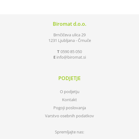
Biromat d.o.o.
Brnčičeva ulica 29
1231 Ljubljana - Črnuče
T
0590 85 050
E
info
biromat.si
PODJETJE
O podjetju
Kontakt
Pogoji poslovanja
Varstvo osebnih podatkov
Spremljajte nas: