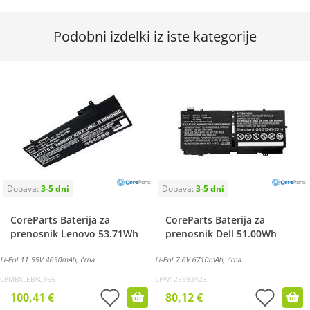
Podobni izdelki iz iste kategorije
CoreParts Baterija za
CoreParts Baterija za
prenosnik Lenovo 53.71Wh
prenosnik Dell 51.00Wh
Li-Pol 11.55V 4650mAh, črna
Li-Pol 7.6V 6710mAh, črna
CPMBXLEBA0165
CPW125993423
100,41 €
80,12 €