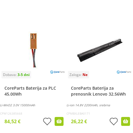
CoreParts Baterija za PLC
CoreParts Baterija za
45.00Wh
prenosnik Lenovo 32.56Wh
Li-MnO2 3.0V 15000mAh
Li-ion 14.8V 2200mAh, srebrna
CPW126385668
CPMBXLEBA0171
84,52 €
26,22 €