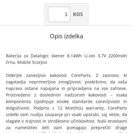
KOS
Opis izdelka
Baterija za Datalogic skener 8.14Wh Li-ion 3.7V 2200mAh
črna, Mobile Scorpio
Odkrijte zanesljivo kakovost CoreParts. Z zasnovo, ki
zagotavlja neprimerljivo zmogljivost, poskrbimo, da vaša
naprava ostane napajana in pripravljena na vse zahteve.
Proizvedeno z doslednim nadzorom kakovosti – vsaka
komponenta izpolnjuje visoke standarde zanesljivosti in
dolgoživosti. Podprto z 12 Month(s) warranty, CoreParts
izdelki vam nudijo zaupanje pri vsaki uporabi, saj veste, da
vlagate v trajnost in stroškovno učinkovitost. Naši enostavni
za namestitev deli vam pomagajo preprečiti drage