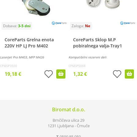
CoreParts Grelna enota
CoreParts Sklop M.P
220V HP LJ Pro M402
pobiralnega valja-Tray1
LaserJet Pro M403, MFP M426
Kompatibilni rezervni deli
CPMSP3500
CPMSP5888
19,18 €
1,32 €
Biromat d.o.o.
Brnčičeva ulica 29
1231 Ljubljana - Črnuče
T
0590 85 050