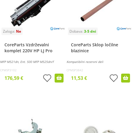
CoreParts Vzdrževalni
CoreParts Sklop ločilne
komplet 220V HP LJ Pro
blazinice
MFP M521dn, Ent. 500 MFP M525dn/f
Kompatibilni rezervni deli
CPMSP3102
CPMSP3842
176,59 €
11,53 €