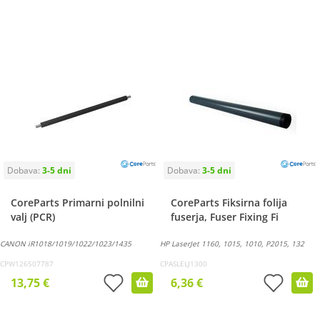
CoreParts Primarni polnilni
CoreParts Fiksirna folija
valj (PCR)
fuserja, Fuser Fixing Fi
CANON iR1018/1019/1022/1023/1435
HP LaserJet 1160, 1015, 1010, P2015, 132
CPW126507787
CPASLELJ1300
13,75 €
6,36 €