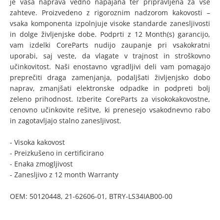
je vaša naprava vedno napajana ter pripravljena za vse
zahteve. Proizvedeno z rigoroznim nadzorom kakovosti –
vsaka komponenta izpolnjuje visoke standarde zanesljivosti
in dolge življenjske dobe. Podprti z 12 Month(s) garancijo,
vam izdelki CoreParts nudijo zaupanje pri vsakokratni
uporabi, saj veste, da vlagate v trajnost in stroškovno
učinkovitost. Naši enostavno vgradljivi deli vam pomagajo
preprečiti draga zamenjanja, podaljšati življenjsko dobo
naprav, zmanjšati elektronske odpadke in podpreti bolj
zeleno prihodnost. Izberite CoreParts za visokokakovostne,
cenovno učinkovite rešitve, ki prenesejo vsakodnevno rabo
in zagotavljajo stalno zanesljivost.
- Visoka kakovost
- Preizkušeno in certificirano
- Enaka zmogljivost
- Zanesljivo z 12 month Warranty
OEM: 50120448, 21-62606-01, BTRY-LS34IAB00-00