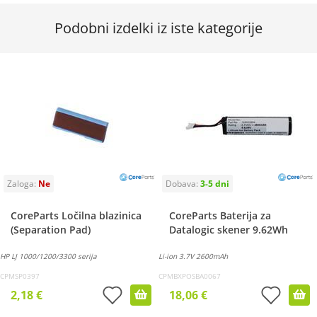
Podobni izdelki iz iste kategorije
CoreParts Ločilna blazinica
CoreParts Baterija za
(Separation Pad)
Datalogic skener 9.62Wh
HP LJ 1000/1200/3300 serija
Li-ion 3.7V 2600mAh
CPMSP0397
CPMBXPOSBA0067
2,18 €
18,06 €