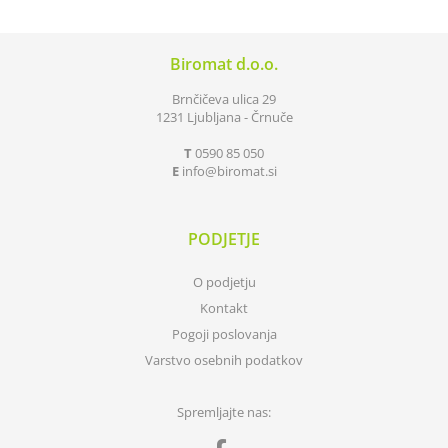
Biromat d.o.o.
Brnčičeva ulica 29
1231 Ljubljana - Črnuče
T
0590 85 050
E
info
biromat.si
PODJETJE
O podjetju
Kontakt
Pogoji poslovanja
Varstvo osebnih podatkov
Spremljajte nas: