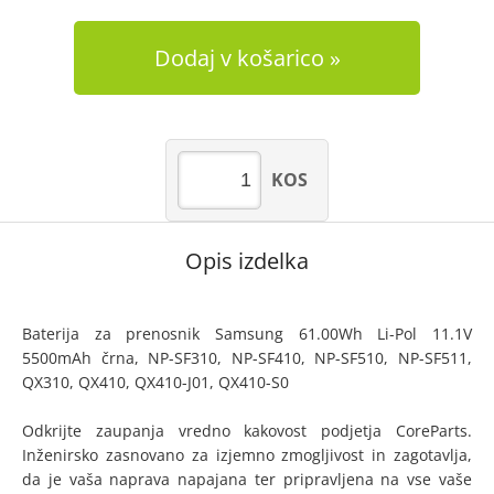
Dodaj v košarico
KOS
Opis izdelka
Baterija za prenosnik Samsung 61.00Wh Li-Pol 11.1V
5500mAh črna, NP-SF310, NP-SF410, NP-SF510, NP-SF511,
QX310, QX410, QX410-J01, QX410-S0
Odkrijte zaupanja vredno kakovost podjetja CoreParts.
Inženirsko zasnovano za izjemno zmogljivost in zagotavlja,
da je vaša naprava napajana ter pripravljena na vse vaše