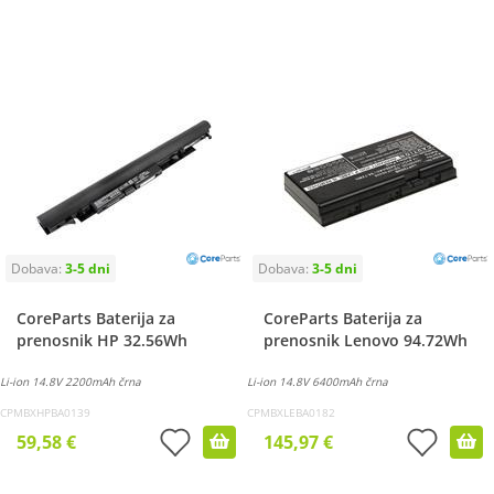
CoreParts Baterija za
CoreParts Baterija za
prenosnik HP 32.56Wh
prenosnik Lenovo 94.72Wh
Li-ion 14.8V 2200mAh črna
Li-ion 14.8V 6400mAh črna
CPMBXHPBA0139
CPMBXLEBA0182
59,58 €
145,97 €