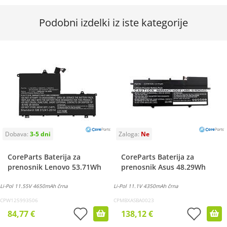
Podobni izdelki iz iste kategorije
CoreParts Baterija za
CoreParts Baterija za
prenosnik Lenovo 53.71Wh
prenosnik Asus 48.29Wh
Li-Pol 11.55V 4650mAh črna
Li-Pol 11.1V 4350mAh črna
CPW125993506
CPMBXASBA0023
84,77 €
138,12 €