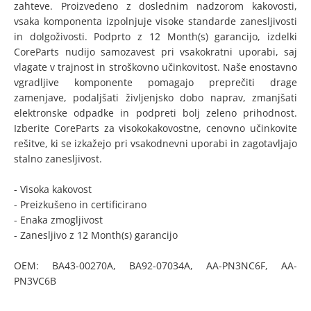
zahteve. Proizvedeno z doslednim nadzorom kakovosti,
vsaka komponenta izpolnjuje visoke standarde zanesljivosti
in dolgoživosti. Podprto z 12 Month(s) garancijo, izdelki
CoreParts nudijo samozavest pri vsakokratni uporabi, saj
vlagate v trajnost in stroškovno učinkovitost. Naše enostavno
vgradljive komponente pomagajo preprečiti drage
zamenjave, podaljšati življenjsko dobo naprav, zmanjšati
elektronske odpadke in podpreti bolj zeleno prihodnost.
Izberite CoreParts za visokokakovostne, cenovno učinkovite
rešitve, ki se izkažejo pri vsakodnevni uporabi in zagotavljajo
stalno zanesljivost.
- Visoka kakovost
- Preizkušeno in certificirano
- Enaka zmogljivost
- Zanesljivo z 12 Month(s) garancijo
OEM: BA43-00270A, BA92-07034A, AA-PN3NC6F, AA-
PN3VC6B