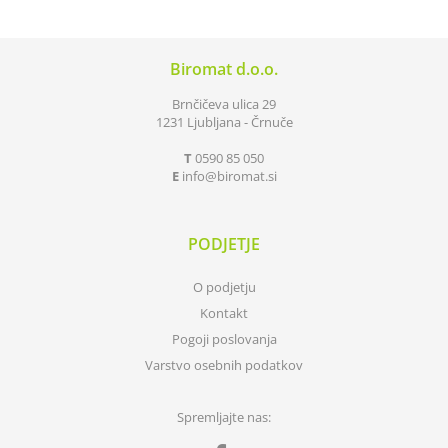
Biromat d.o.o.
Brnčičeva ulica 29
1231 Ljubljana - Črnuče
T
0590 85 050
E
info
biromat.si
PODJETJE
O podjetju
Kontakt
Pogoji poslovanja
Varstvo osebnih podatkov
Spremljajte nas: