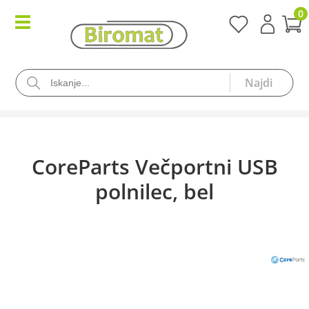
0
CoreParts Večportni USB
polnilec, bel