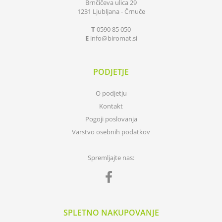
Brnčičeva ulica 29
1231 Ljubljana - Črnuče
T
0590 85 050
E
info
biromat.si
PODJETJE
O podjetju
Kontakt
Pogoji poslovanja
Varstvo osebnih podatkov
Spremljajte nas:
SPLETNO NAKUPOVANJE