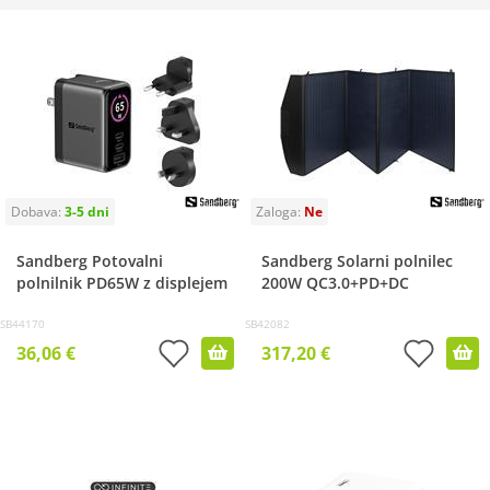
Sandberg Potovalni
Sandberg Solarni polnilec
polnilnik PD65W z displejem
200W QC3.0+PD+DC
SB44170
SB42082
36,06 €
317,20 €