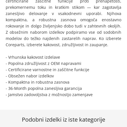
certificirane zaščitne funkcije proti prenapetosti,
prekomernemu toku in kratkim stikom — kar zagotavlja
zanesljivo delovanje v vsakodnevni uporabi. Njihova
kompaktna, a robustna zasnova omogoča enostavno
rokovanje in dolgo življenjsko dobo tudi v zahtevnih okoljih.
Z obsežnim naborom izdelkov podpiramo vse od sodobnih
modelov do težko najdenih zastarelih naprav. Ko izberete
Coreparts, izberete kakovost, združljivost in zaupanje.
- Vrhunska kakovost izdelave
- Popolna združljivost z OEM napravami
- Certificirane varnostne in zaščitne funkcije
- Obsežen nabor izdelkov
- Kompaktna in robustna zasnova
- 36-Month popolna zanesljiva garancija
- Jamstvo zadovoljstva z možnostjo zamenjave
Podobni izdelki iz iste kategorije