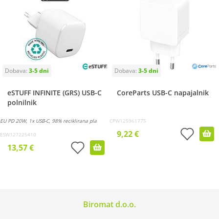
eSTUFF INFINITE (GRS) USB-C
CoreParts USB-C napajalnik
polnilnik
EU PD 20W, 1x USB-C, 98% reciklirana pla
CPW125961775
9,22 €
ESW127225410
13,57 €
Biromat d.o.o.