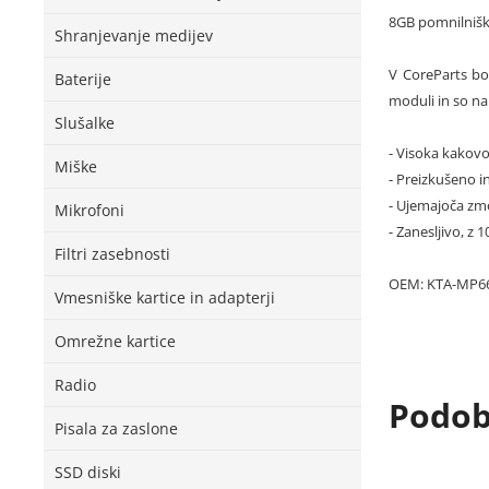
8GB pomnilniš
Shranjevanje medijev
V CoreParts bos
Baterije
moduli in so na 
Slušalke
- Visoka kakovo
Miške
- Preizkušeno in
- Ujemajoča zmo
Mikrofoni
- Zanesljivo, z 
Filtri zasebnosti
OEM: KTA-MP6
Vmesniške kartice in adapterji
Omrežne kartice
Radio
Podobn
Pisala za zaslone
SSD diski