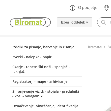
O podjetju
Izberi oddelek
Izdelki za pisanje, barvanje in risanje
biromat.si
Ra
Zvezki - nalepke - papir
Škarje - tapetniški noži - spenjači -
luknjači
Registratorji - mape - arhiviranje
Shranjevanje vizitk - stojala - predalniki
- koši - odlagalniki
Označevanje, obveščanje, identifikacija