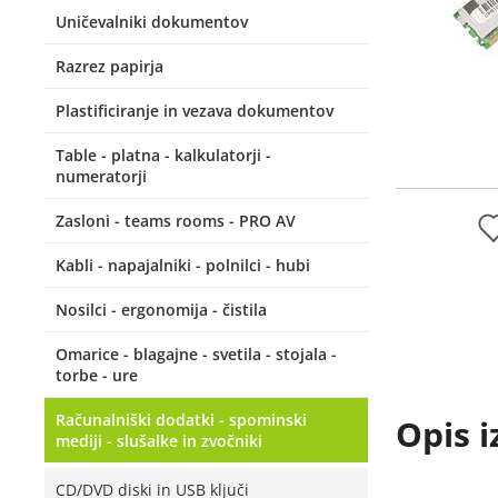
Uničevalniki dokumentov
Razrez papirja
Plastificiranje in vezava dokumentov
Table - platna - kalkulatorji -
numeratorji
Zasloni - teams rooms - PRO AV
Kabli - napajalniki - polnilci - hubi
Nosilci - ergonomija - čistila
Omarice - blagajne - svetila - stojala -
torbe - ure
Računalniški dodatki - spominski
Opis i
mediji - slušalke in zvočniki
CD/DVD diski in USB ključi