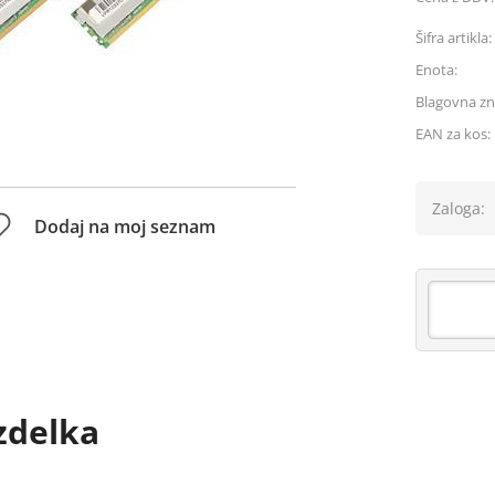
Šifra artikla:
Enota:
Blagovna z
EAN za kos:
Zaloga:
Dodaj na moj seznam
zdelka