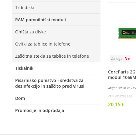
Trdi diski
RAM pomnilniški moduli
Ohišja za diske
Ovitki za tablice in telefone
Zaščitna stekla za tablice in telefone
Tiskalniki
CoreParts 2G
modul 1066
Pisarniško pohištvo - sredstva za
dezinfekcijo in zaščito pred virusi
Major DIMM za Del
CPMMD87962GB
Dom
20,15 €
Promocije in odprodaja