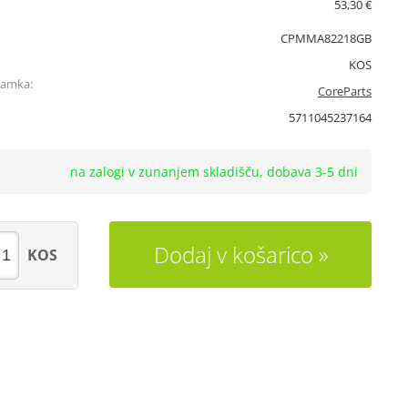
53,30 €
CPMMA82218GB
KOS
namka:
CoreParts
5711045237164
na zalogi v zunanjem skladišču, dobava 3-5 dni
Dodaj v košarico
KOS