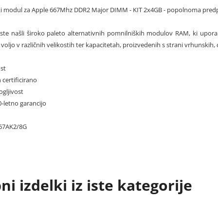
ki modul za Apple 667Mhz DDR2 Major DIMM - KIT 2x4GB - popolnoma pre
te našli široko paleto alternativnih pomnilniških modulov RAM, ki uporablj
voljo v različnih velikostih ter kapacitetah, proizvedenih s strani vrhunskih, 
st
 certificirano
gljivost
10-letno garancijo
67AK2/8G
i izdelki iz iste kategorije