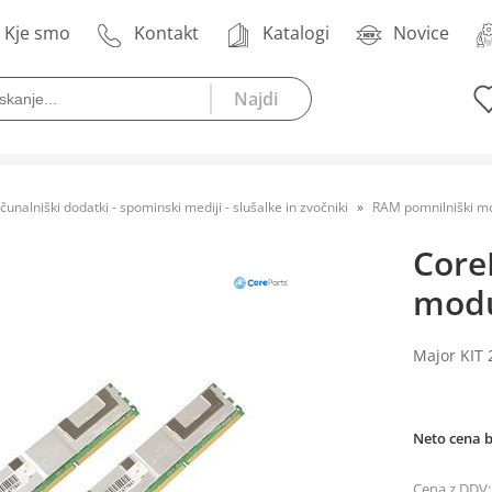
Kje smo
Kontakt
Katalogi
Novice
čunalniški dodatki - spominski mediji - slušalke in zvočniki
RAM pomnilniški mo
Core
modu
Major KIT
Neto cena 
Cena z DDV: