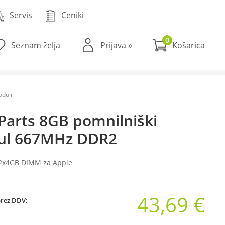
Servis
Ceniki
0
Seznam želja
Prijava
»
duli
Parts 8GB pomnilniški
l 667MHz DDR2
 2x4GB DIMM za Apple
43,69 €
brez DDV: