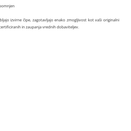
dpomnjen
ajo izvirne čipe, zagotavljajo enako zmogljivost kot vaši originalni
certificiranih in zaupanja vrednih dobaviteljev.