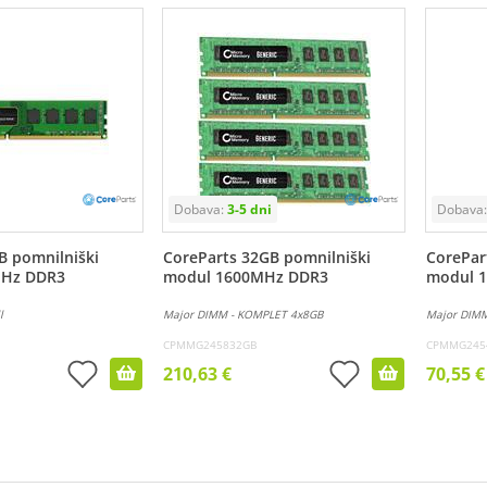
B pomnilniški
CoreParts 32GB pomnilniški
CorePar
MHz DDR3
modul 1600MHz DDR3
modul 
l
Major DIMM - KOMPLET 4x8GB
Major DIM
CPMMG245832GB
CPMMG245
210,63 €
70,55 €