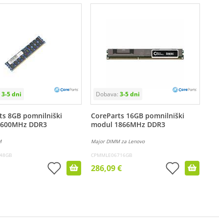
ts 8GB pomnilniški
CoreParts 16GB pomnilniški
1600MHz DDR3
modul 1866MHz DDR3
M
Major DIMM za Lenovo
48GB
CPMMLE06716GB
286,09 €