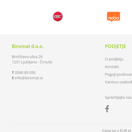
Biromat d.o.o.
PODJETJE
Brnčičeva ulica 29
O podjetju
1231 Ljubljana - Črnuče
Kontakt
T
0590 85 050
Pogoji poslova
E
info
biromat.si
Varstvo osebn
Spremljajte nas
Cene so v EUR i