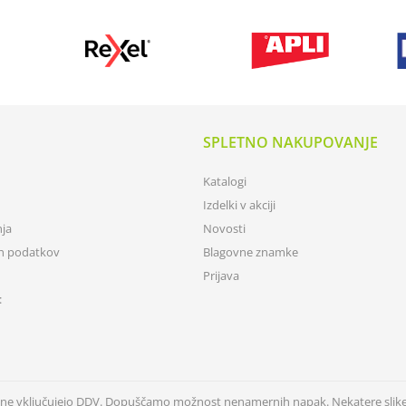
SPLETNO NAKUPOVANJE
Katalogi
Izdelki v akciji
nja
Novosti
ih podatkov
Blagovne znamke
Prijava
:
n ne vključujejo DDV. Dopuščamo možnost nenamernih napak. Nekatere slik